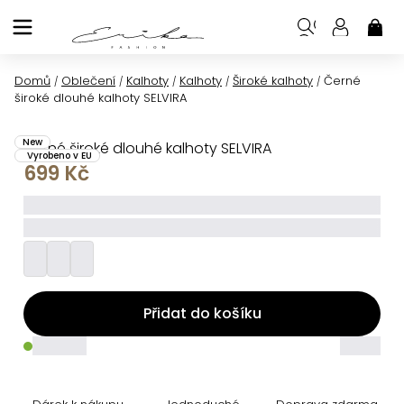
Přejít
na
NÁK
KOŠ
obsah
Domů
Oblečení
Kalhoty
Kalhoty
Široké kalhoty
Černé
/
/
/
/
/
široké dlouhé kalhoty SELVIRA
New
Černé široké dlouhé kalhoty SELVIRA
Vyrobeno v EU
699 Kč
_____
_________
Přidat do košíku
_____
_____