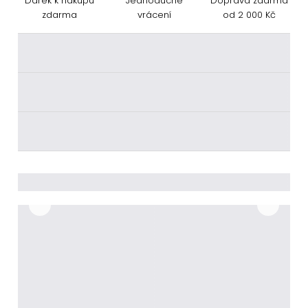
Dárek k nákupu
Jednoduché
Doprava zdarma
zdarma
vrácení
od 2 000 Kč
________
________
________