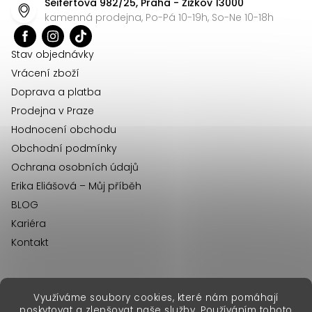
Seifertova 982/25, Praha - Žižkov 13000
a
kamenná prodejna, Po-Pá 10-19h, So-Ne 10-18h
t
í
Stav objednávky
Vrácení zboží
Doprava a platba
Prodejna v Praze
Hodnocení obchodu
Obchodní podmínky
Ochrana osobních údajů
Erika Eliášová – Můj příběh
BLOG
Kariéra
Kontakt
Využíváme soubory cookies, které nám pomáhají
erikafashion.sk
poskytovat a zlepšovat naše služby. Používáním tohoto