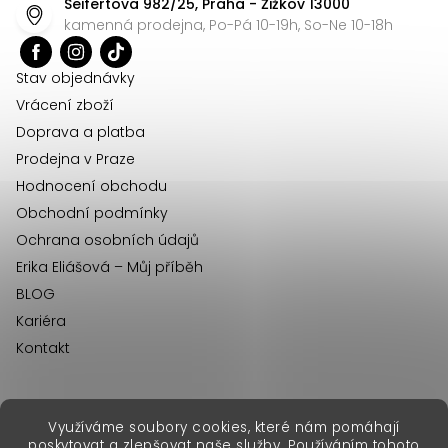
Seifertova 982/25, Praha - Žižkov 13000
a
kamenná prodejna, Po-Pá 10-19h, So-Ne 10-18h
t
í
Stav objednávky
Vrácení zboží
Doprava a platba
Prodejna v Praze
Hodnocení obchodu
Obchodní podmínky
Ochrana osobních údajů
Erika Eliášová – Můj příběh
BLOG
Kariéra
Kontakt
Využíváme soubory cookies, které nám pomáhají
erikafashion.sk
poskytovat a zlepšovat naše služby. Používáním tohoto