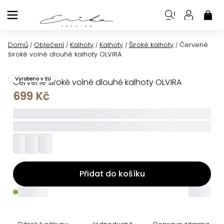
Přejít
na
NÁK
KOŠ
obsah
Domů
Oblečení
Kalhoty
Kalhoty
Široké kalhoty
Červené
/
/
/
/
/
široké volné dlouhé kalhoty OLVIRA
Vyrobeno v EU
Červené široké volné dlouhé kalhoty OLVIRA
699 Kč
_____
_________
Přidat do košíku
_____
_____