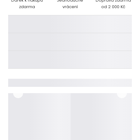
Dárek k nákupu
Jednoduché
Doprava zdarma
zdarma
vrácení
od 2 000 Kč
________
________
________