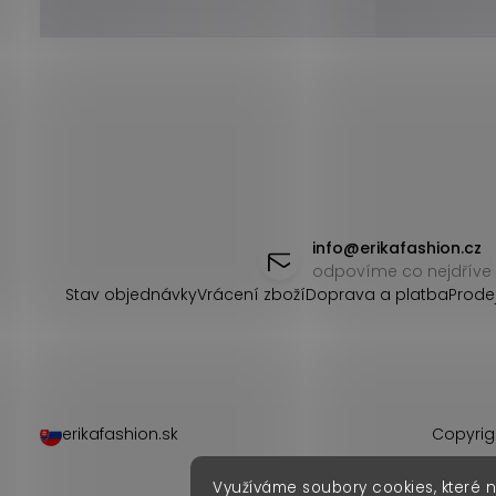
Z
á
info
@
erikafashion.cz
odpovíme co nejdříve
p
Stav objednávky
Vrácení zboží
Doprava a platba
Prode
a
t
í
erikafashion.sk
Copyrig
Využíváme soubory cookies, které 