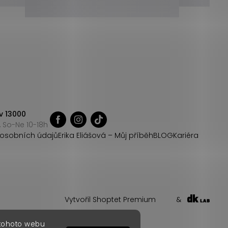
v 13000
 So-Ne 10-18h
osobních údajů
Erika Eliášová – Můj příběh
BLOG
Kariéra
Vytvořil Shoptet Premium
&
 tohoto webu