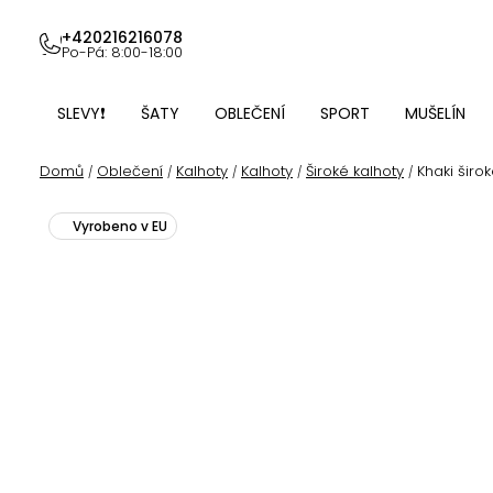
Přejít
na
+420216216078
Po-Pá: 8:00-18:00
obsah
SLEVY❗
ŠATY
OBLEČENÍ
SPORT
MUŠELÍN
Domů
Oblečení
Kalhoty
Kalhoty
Široké kalhoty
Khaki širo
/
/
/
/
/
Vyrobeno v EU