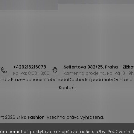
+420216216078
Seifertova 982/25, Praha - Žižko
Po-Pá: 8:00-18:00
kamenná prodejna, Po-Pá 10-19h,
jna v Praze
Hodnocení obchodu
Obchodní podmínky
Ochrana 
Kontakt
ht 2026
Erika Fashion
. Všechna práva vyhrazena.
nám pomáhají poskytovat a zlepšovat naše služby. Používáním