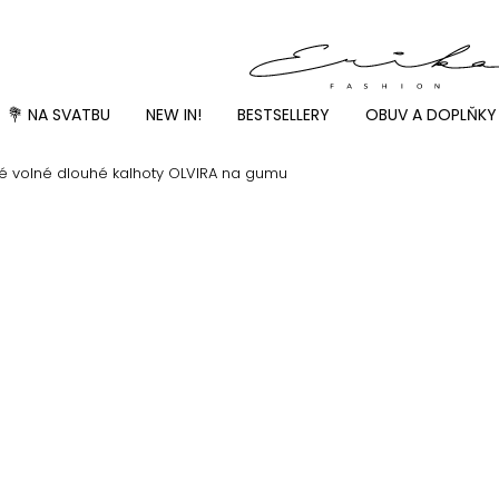
💐 NA SVATBU
NEW IN!
BESTSELLERY
OBUV A DOPLŇKY
ké volné dlouhé kalhoty OLVIRA na gumu