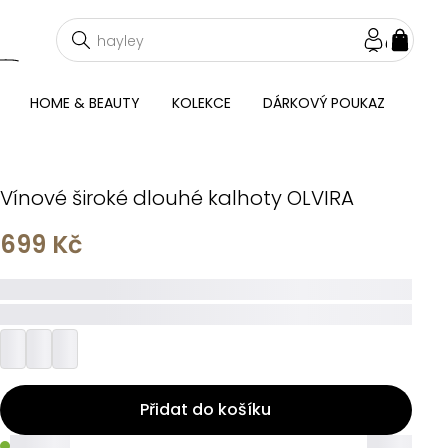
NÁKU
KOŠÍ
HOME & BEAUTY
KOLEKCE
DÁRKOVÝ POUKAZ
Vínové široké dlouhé kalhoty OLVIRA
699 Kč
_____
_________
Přidat do košíku
_____
_____