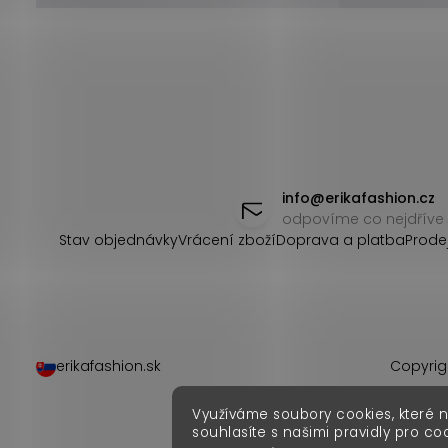
Z
á
info
@
erikafashion.cz
odpovíme co nejdříve
p
Stav objednávky
Vrácení zboží
Doprava a platba
Prode
a
t
í
erikafashion.sk
Copyrig
Využíváme soubory cookies, které 
souhlasíte s našimi pravidly pro co