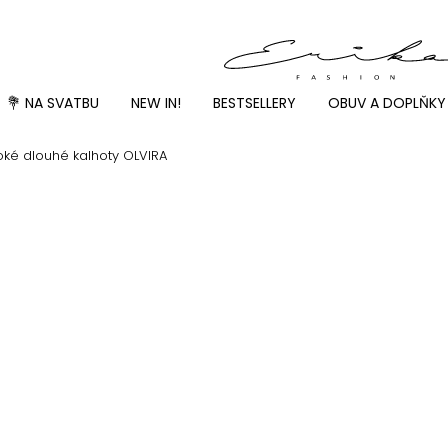
💐 NA SVATBU
NEW IN!
BESTSELLERY
OBUV A DOPLŇKY
oké dlouhé kalhoty OLVIRA