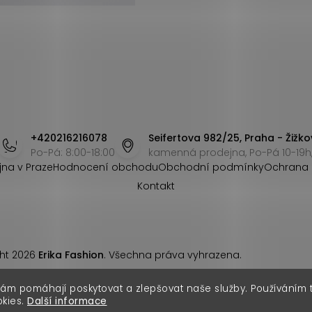
+420216216078
Seifertova 982/25, Praha - Žižko
Po-Pá: 8:00-18:00
kamenná prodejna, Po-Pá 10-19h,
jna v Praze
Hodnocení obchodu
Obchodní podmínky
Ochrana 
Kontakt
ht 2026
Erika Fashion
. Všechna práva vyhrazena.
nám pomáhají poskytovat a zlepšovat naše služby. Používáním
okies.
Další informace