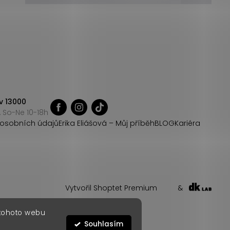
v 13000
 So-Ne 10-18h
osobních údajů
Erika Eliášová – Můj příběh
BLOG
Kariéra
Vytvořil Shoptet Premium
&
 tohoto webu
Souhlasím