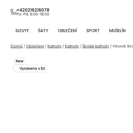
Přejít
na
+420216216078
Po-Pá: 8:00-18:00
obsah
SLEVY❗
ŠATY
OBLEČENÍ
SPORT
MUŠELÍN
Domů
Oblečení
Kalhoty
Kalhoty
Široké kalhoty
Vínové šir
/
/
/
/
/
New
Vyrobeno v EU