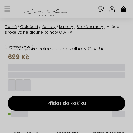
Přejít
na
NÁK
KOŠ
obsah
Domů
Oblečení
Kalhoty
Kalhoty
Široké kalhoty
Hnědé
/
/
/
/
/
široké volné dlouhé kalhoty OLVIRA
Vyrobeno v EU
Hnědé široké volné dlouhé kalhoty OLVIRA
699 Kč
_____
_________
Přidat do košíku
_____
_____