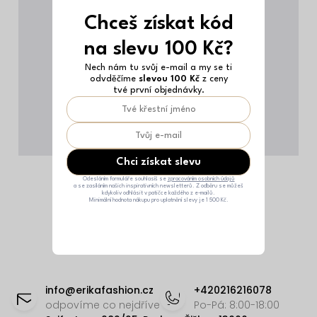
Chceš získat kód
na slevu 100 Kč?
Nech nám tu svůj e-mail a my se ti
odvděčíme
slevou 100 Kč
z ceny
tvé první objednávky.
Chci získat slevu
Odesláním formuláře souhlasíš se
zpracováním osobních údajů
a se zasíláním našich inspirativních newsletterů. Z odběru se můžeš
kdykoliv odhlásit v patičce každého z e-mailů.
Minimální hodnota nákupu pro uplatnění slevy je 1 500 Kč.
Z
á
info
@
erikafashion.cz
+420216216078
p
odpovíme co nejdříve
Po-Pá: 8:00-18:00