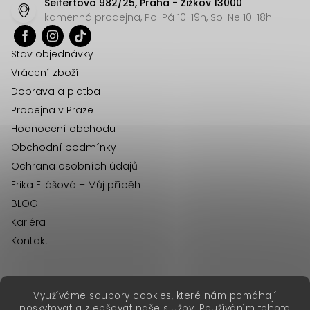
Seifertova 982/25, Praha - Žižkov 13000
a
kamenná prodejna, Po-Pá 10-19h, So-Ne 10-18h
t
í
Stav objednávky
Vrácení zboží
Doprava a platba
Prodejna v Praze
Hodnocení obchodu
Obchodní podmínky
Ochrana osobních údajů
Erika Eliášová – Můj příběh
BLOG
Kariéra
Kontakt
Využíváme soubory cookies, které nám pomáhají
erikafashion.sk
poskytovat a zlepšovat naše služby. Používáním tohoto