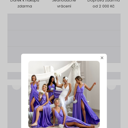
Dárek k nákupu
Jednoduché
Doprava zdarma
zdarma
vrácení
od 2 000 Kč
________
________
________
×