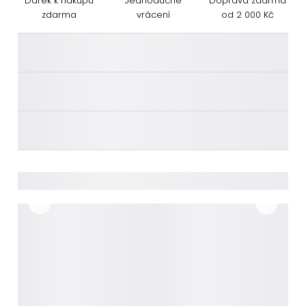
Dárek k nákupu
Jednoduché
Doprava zdarma
zdarma
vrácení
od 2 000 Kč
________
________
________