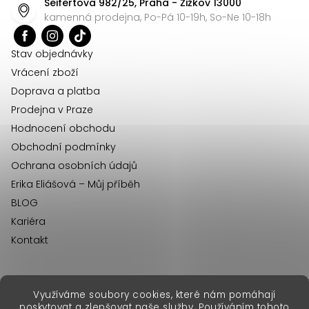
Seifertova 982/25, Praha - Žižkov 13000
a
kamenná prodejna, Po-Pá 10-19h, So-Ne 10-18h
t
í
Stav objednávky
Vrácení zboží
Doprava a platba
Prodejna v Praze
Hodnocení obchodu
Obchodní podmínky
Ochrana osobních údajů
Erika Eliášová – Můj příběh
BLOG
Kariéra
Kontakt
Využíváme soubory cookies, které nám pomáhají
erikafashion.sk
poskytovat a zlepšovat naše služby. Používáním tohoto