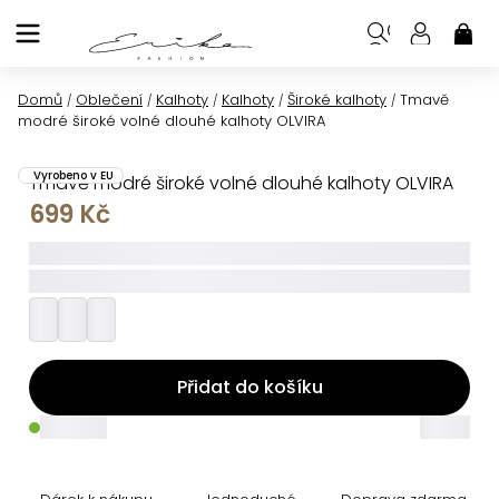
Přejít
na
NÁK
KOŠ
obsah
Domů
Oblečení
Kalhoty
Kalhoty
Široké kalhoty
Tmavě
/
/
/
/
/
modré široké volné dlouhé kalhoty OLVIRA
Vyrobeno v EU
Tmavě modré široké volné dlouhé kalhoty OLVIRA
699 Kč
_____
_________
Přidat do košíku
_____
_____