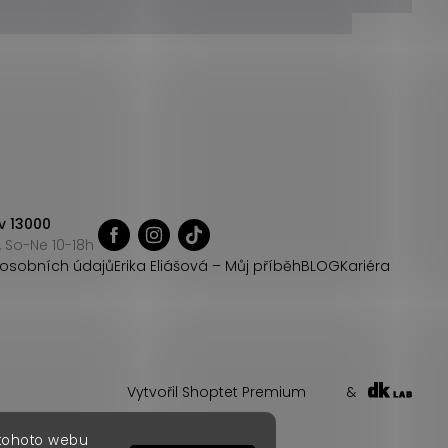
v 13000
 So-Ne 10-18h
osobních údajů
Erika Eliášová – Můj příběh
BLOG
Kariéra
Vytvořil Shoptet Premium
&
 tohoto webu