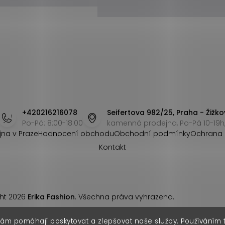
+420216216078
Seifertova 982/25, Praha - Žižko
Po-Pá: 8:00-18:00
kamenná prodejna, Po-Pá 10-19h,
jna v Praze
Hodnocení obchodu
Obchodní podmínky
Ochrana 
Kontakt
ht 2026
Erika Fashion
. Všechna práva vyhrazena.
nám pomáhají poskytovat a zlepšovat naše služby. Používáním