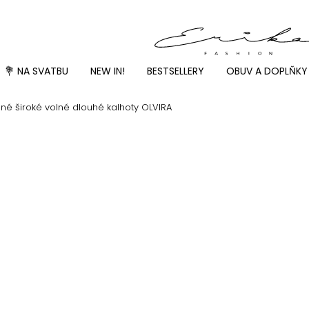
💐 NA SVATBU
NEW IN!
BESTSELLERY
OBUV A DOPLŇKY
ené široké volné dlouhé kalhoty OLVIRA