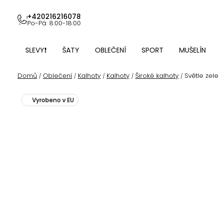
Přejít
na
+420216216078
Po-Pá: 8:00-18:00
obsah
SLEVY❗
ŠATY
OBLEČENÍ
SPORT
MUŠELÍN
Domů
Oblečení
Kalhoty
Kalhoty
Široké kalhoty
Světle zel
/
/
/
/
/
Vyrobeno v EU