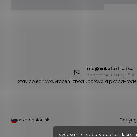
Z
á
info
@
erikafashion.cz
odpovíme co nejdříve
p
Stav objednávky
Vrácení zboží
Doprava a platba
Prode
a
t
í
erikafashion.sk
Copyrig
Využíváme soubory cookies, které 