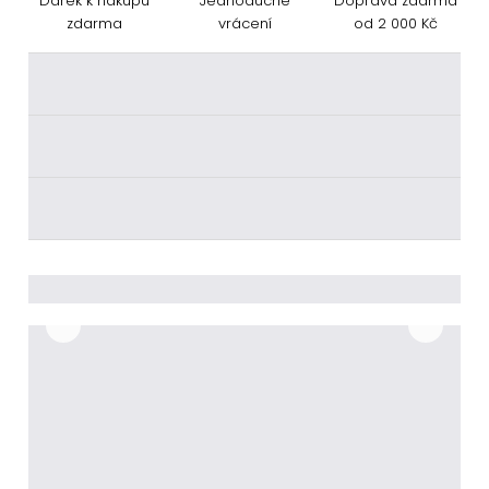
Dárek k nákupu
Jednoduché
Doprava zdarma
zdarma
vrácení
od 2 000 Kč
________
________
________