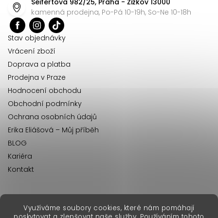
Seifertova 982/25, Praha - Žižkov 13000
a
kamenná prodejna, Po-Pá 10-19h, So-Ne 10-18h
t
í
Stav objednávky
Vrácení zboží
Doprava a platba
Prodejna v Praze
Hodnocení obchodu
Obchodní podmínky
Ochrana osobních údajů
Erika Eliášová – Můj příběh
BLOG
Kariéra
Kontakt
Využíváme soubory cookies, které nám pomáhají
erikafashion.sk
poskytovat a zlepšovat naše služby. Používáním tohoto