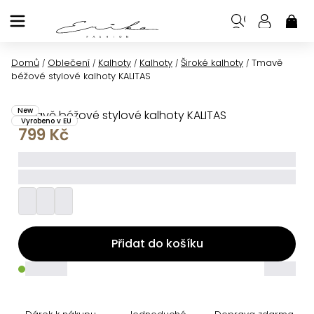
Přejít
na
NÁK
KOŠ
obsah
Domů
Oblečení
Kalhoty
Kalhoty
Široké kalhoty
Tmavě
/
/
/
/
/
béžové stylové kalhoty KALITAS
New
Tmavě béžové stylové kalhoty KALITAS
Vyrobeno v EU
799 Kč
_____
_________
Přidat do košíku
_____
_____