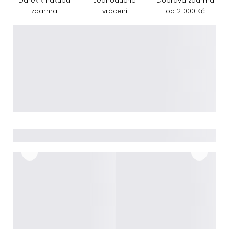
Dárek k nákupu
Jednoduché
Doprava zdarma
zdarma
vrácení
od 2 000 Kč
________
________
________