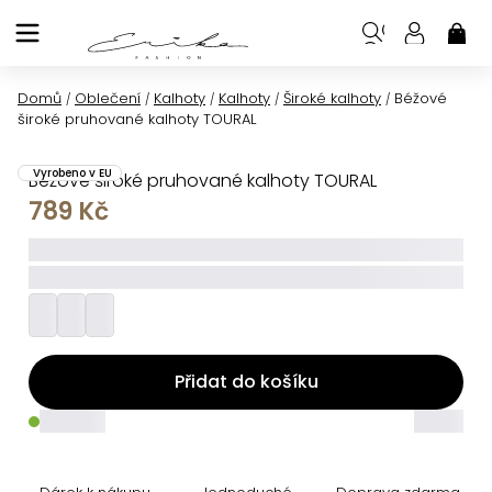
Přejít
na
NÁK
KOŠ
obsah
Domů
Oblečení
Kalhoty
Kalhoty
Široké kalhoty
Béžové
/
/
/
/
/
široké pruhované kalhoty TOURAL
Vyrobeno v EU
Béžové široké pruhované kalhoty TOURAL
789 Kč
_____
_________
Přidat do košíku
_____
_____