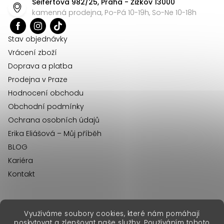
Seifertova 982/25, Praha - Žižkov 13000
a
kamenná prodejna, Po-Pá 10-19h, So-Ne 10-18h
t
í
Stav objednávky
Vrácení zboží
Doprava a platba
Prodejna v Praze
Hodnocení obchodu
Obchodní podmínky
Ochrana osobních údajů
Erika Eliášová – Můj příběh
BLOG
Kariéra
Kontakt
Využíváme soubory cookies, které nám pomáhají
erikafashion.sk
poskytovat a zlepšovat naše služby. Používáním tohoto