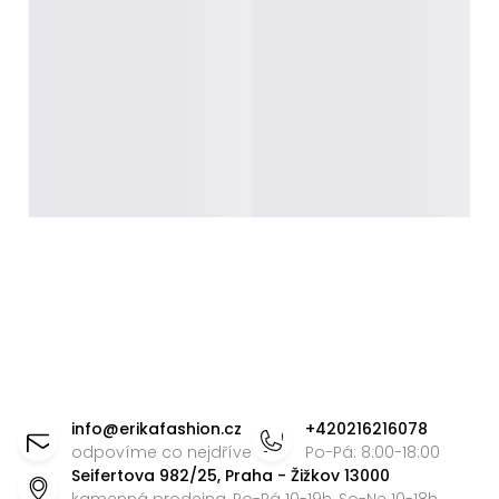
Z
á
info
@
erikafashion.cz
+420216216078
p
odpovíme co nejdříve
Po-Pá: 8:00-18:00
Seifertova 982/25, Praha - Žižkov 13000
a
kamenná prodejna, Po-Pá 10-19h, So-Ne 10-18h