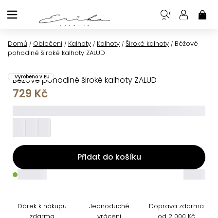
Přejít
na
NÁK
KOŠ
obsah
Domů
Oblečení
Kalhoty
Kalhoty
Široké kalhoty
Béžové
/
/
/
/
/
pohodlné široké kalhoty ZALUD
Vyrobeno v EU
Béžové pohodlné široké kalhoty ZALUD
729 Kč
_________
Přidat do košíku
_____
_____
Dárek k nákupu
Jednoduché
Doprava zdarma
zdarma
vrácení
od 2 000 Kč