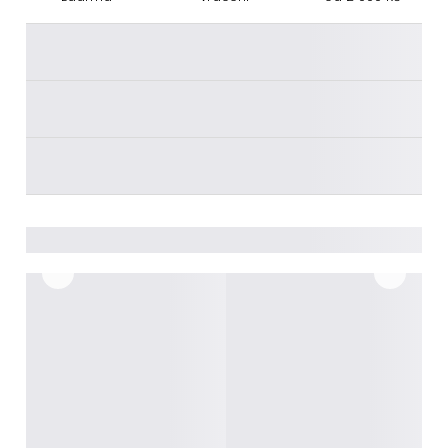
________
________
________