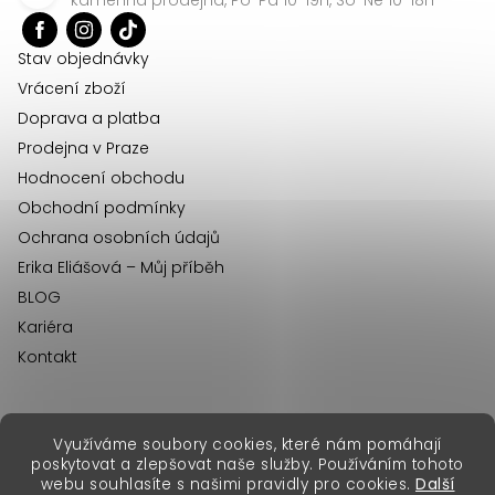
t
í
Stav objednávky
Vrácení zboží
Doprava a platba
Prodejna v Praze
Hodnocení obchodu
Obchodní podmínky
Ochrana osobních údajů
Erika Eliášová – Můj příběh
BLOG
Kariéra
Kontakt
Využíváme soubory cookies, které nám pomáhají
erikafashion.sk
poskytovat a zlepšovat naše služby. Používáním tohoto
Copyright 2026
Erika Fashion
. Všechna práva vyhrazena.
webu souhlasíte s našimi pravidly pro cookies.
Další