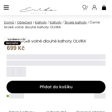
Přejít
na
NÁK
KOŠ
obsah
Domů
Oblečení
Kalhoty
Kalhoty
Široké kalhoty
Černé
/
/
/
/
/
široké volné dlouhé kalhoty OLVIRA
Vyrobeno v EU
Černé široké volné dlouhé kalhoty OLVIRA
Bestseller
699 Kč
_____
_________
Přidat do košíku
_____
_____