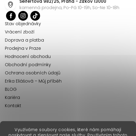
Seifertova 982/25, Praha - Žižkov 13000
a
kamenná prodejna, Po-Pá 10-19h, So-Ne 10-18h
t
í
Stav objednávky
Vrácení zboží
Doprava a platba
Prodejna v Praze
Hodnocení obchodu
Obchodní podmínky
Ochrana osobních údajů
Erika Eliášová – Můj příběh
BLOG
Kariéra
Kontakt
Využíváme soubory cookies, které nám pomáhají
erikafashion.sk
poskytovat a zlepšovat naše služby. Používáním tohoto