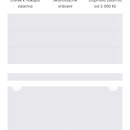
Dárek k nákupu
Jednoduché
Doprava zdarma
zdarma
vrácení
od 2 000 Kč
________
________
________