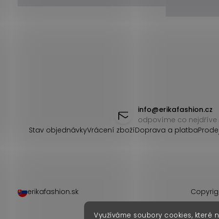
Z
á
info
@
erikafashion.cz
odpovíme co nejdříve
p
Stav objednávky
Vrácení zboží
Doprava a platba
Prode
a
t
í
erikafashion.sk
Copyrig
Využíváme soubory cookies, které 