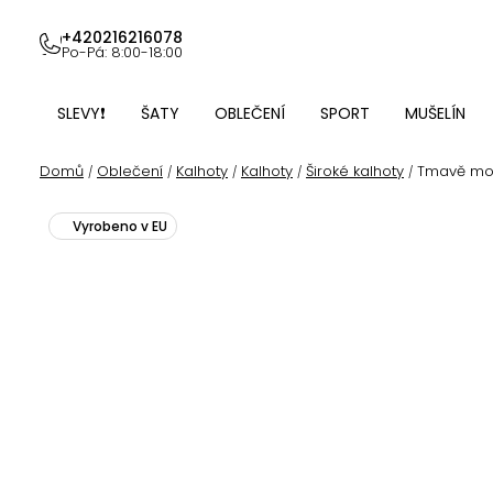
Přejít
na
+420216216078
Po-Pá: 8:00-18:00
obsah
SLEVY❗
ŠATY
OBLEČENÍ
SPORT
MUŠELÍN
Domů
Oblečení
Kalhoty
Kalhoty
Široké kalhoty
Tmavě mod
/
/
/
/
/
Vyrobeno v EU