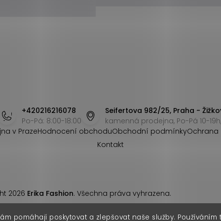
+420216216078
Seifertova 982/25, Praha - Žižko
Po-Pá: 8:00-18:00
kamenná prodejna, Po-Pá 10-19h,
jna v Praze
Hodnocení obchodu
Obchodní podmínky
Ochrana 
Kontakt
ht 2026
Erika Fashion
. Všechna práva vyhrazena.
nám pomáhají poskytovat a zlepšovat naše služby. Používáním