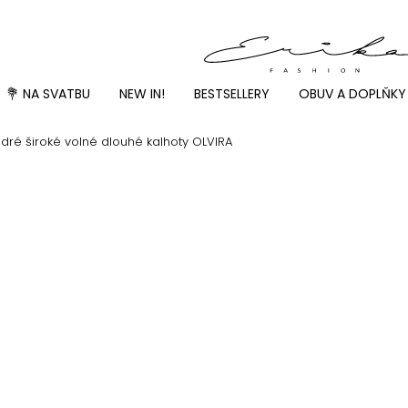
💐 NA SVATBU
NEW IN!
BESTSELLERY
OBUV A DOPLŇKY
ré široké volné dlouhé kalhoty OLVIRA