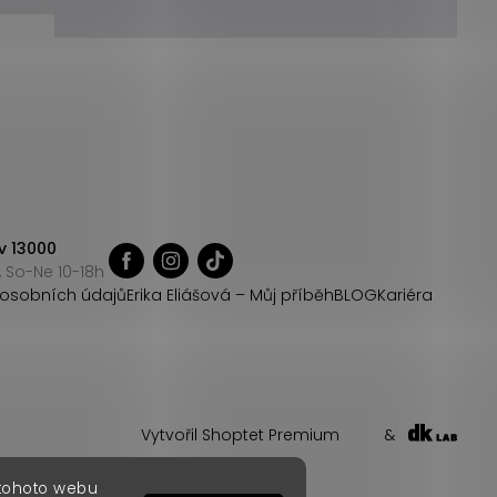
v 13000
 So-Ne 10-18h
osobních údajů
Erika Eliášová – Můj příběh
BLOG
Kariéra
Vytvořil Shoptet Premium
&
 tohoto webu