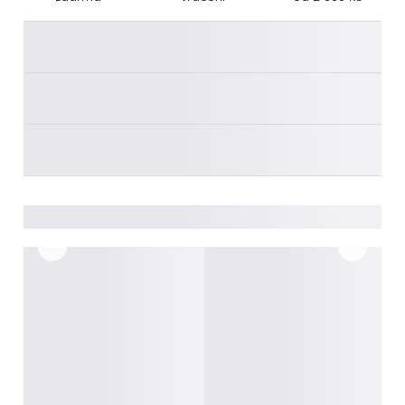
________
________
________