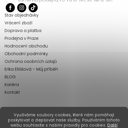
t
í
Stav objednávky
Vrácení zboží
Doprava a platba
Prodejna v Praze
Hodnocení obchodu
Obchodní podmínky
Ochrana osobních údajů
Erika Eliášová – Můj příběh
BLOG
Kariéra
Kontakt
Využíváme soubory cookies, které nám pomáhají
erikafashion.sk
poskytovat a zlepšovat naše služby. Používáním tohoto
Copyright 2026
Erika Fashion
. Všechna práva vyhrazena.
webu souhlasíte s našimi pravidly pro cookies.
Další