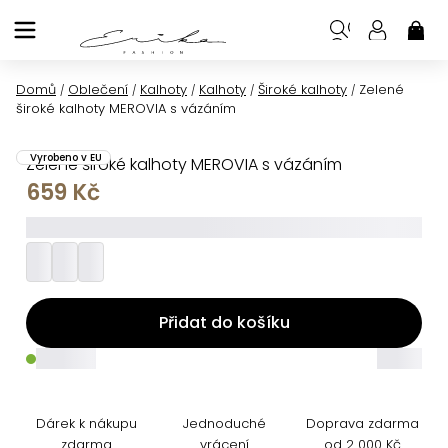
Přejít
na
NÁK
KOŠ
obsah
Domů
Oblečení
Kalhoty
Kalhoty
Široké kalhoty
Zelené
/
/
/
/
/
široké kalhoty MEROVIA s vázáním
Vyrobeno v EU
Zelené široké kalhoty MEROVIA s vázáním
659 Kč
_________
Přidat do košíku
_____
_____
Dárek k nákupu
Jednoduché
Doprava zdarma
zdarma
vrácení
od 2 000 Kč