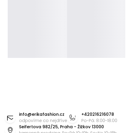
Z
á
info
@
erikafashion.cz
+420216216078
p
odpovíme co nejdříve
Po-Pá: 8:00-18:00
Seifertova 982/25, Praha - Žižkov 13000
a
kamenná prodejna, Po-Pá 10-19h, So-Ne 10-18h