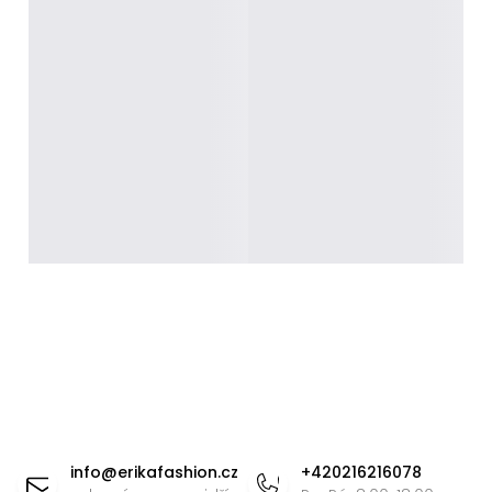
Z
á
info
@
erikafashion.cz
+420216216078