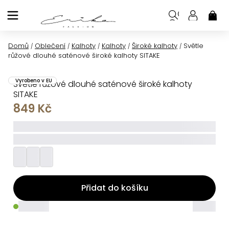
Přejít
na
NÁK
KOŠ
obsah
Domů
Oblečení
Kalhoty
Kalhoty
Široké kalhoty
Světle
/
/
/
/
/
růžové dlouhé saténové široké kalhoty SITAKE
Vyrobeno v EU
Světle růžové dlouhé saténové široké kalhoty
SITAKE
849 Kč
_____
_________
Přidat do košíku
_____
_____