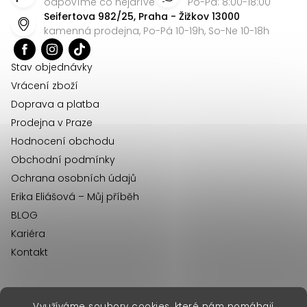
p
odpovíme co nejdříve
Po-Pá: 8:00-18:00
Seifertova 982/25, Praha - Žižkov 13000
a
kamenná prodejna, Po-Pá 10-19h, So-Ne 10-18h
t
í
Stav objednávky
Vrácení zboží
Doprava a platba
Prodejna v Praze
Hodnocení obchodu
Obchodní podmínky
Ochrana osobních údajů
Erika Eliášová – Můj příběh
BLOG
Kariéra
Kontakt
Využíváme soubory cookies, které nám pomáhají