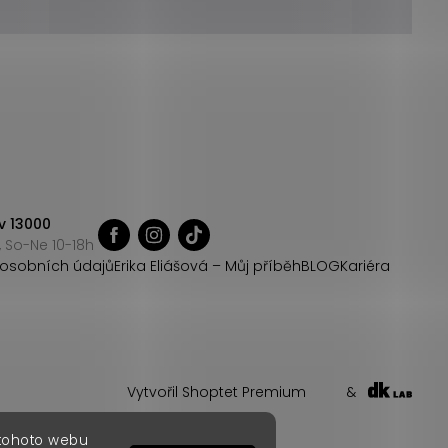
v 13000
 So-Ne 10-18h
osobních údajů
Erika Eliášová – Můj příběh
BLOG
Kariéra
Vytvořil Shoptet Premium
&
 tohoto webu