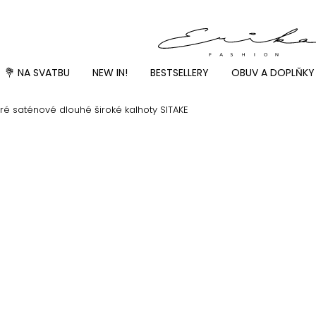
💐 NA SVATBU
NEW IN!
BESTSELLERY
OBUV A DOPLŇKY
 saténové dlouhé široké kalhoty SITAKE