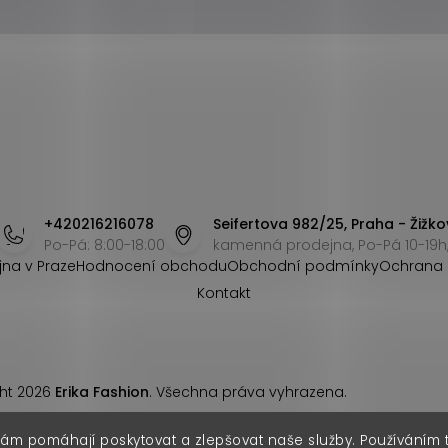
+420216216078
Seifertova 982/25, Praha - Žižko
Po-Pá: 8:00-18:00
kamenná prodejna, Po-Pá 10-19h,
jna v Praze
Hodnocení obchodu
Obchodní podmínky
Ochrana 
Kontakt
ht 2026
Erika Fashion
. Všechna práva vyhrazena.
nám pomáhají poskytovat a zlepšovat naše služby. Používáním