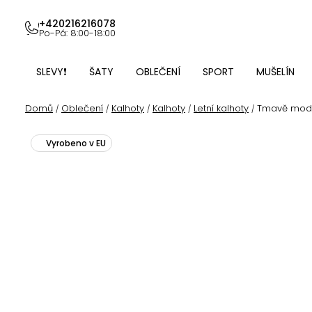
Přejít
na
+420216216078
Po-Pá: 8:00-18:00
obsah
SLEVY❗
ŠATY
OBLEČENÍ
SPORT
MUŠELÍN
Domů
Oblečení
Kalhoty
Kalhoty
Letní kalhoty
Tmavě modré
/
/
/
/
/
Vyrobeno v EU