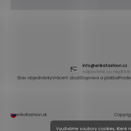
Z
á
info
@
erikafashion.cz
odpovíme co nejdříve
p
Stav objednávky
Vrácení zboží
Doprava a platba
Prode
a
t
í
erikafashion.sk
Copyrig
Využíváme soubory cookies, které 