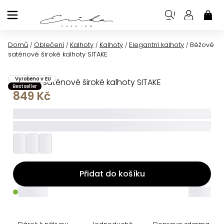
Přejít
na
NÁK
KOŠ
obsah
Domů
Oblečení
Kalhoty
Kalhoty
Elegantní kalhoty
Béžové
/
/
/
/
/
saténové široké kalhoty SITAKE
Vyrobeno v EU
Béžové saténové široké kalhoty SITAKE
Bestseller
849 Kč
_____
_________
Přidat do košíku
_____
_____