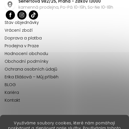
Seifertova 982/25, Praha - Žižkov 13000
a
kamenná prodejna, Po-Pá 10-19h, So-Ne 10-18h
t
í
Stav objednávky
Vrácení zboží
Doprava a platba
Prodejna v Praze
Hodnocení obchodu
Obchodní podmínky
Ochrana osobních údajů
Erika Eliášová – Můj příběh
BLOG
Kariéra
Kontakt
Využíváme soubory cookies, které nám pomáhají
erikafashion.sk
poskytovat a zlepšovat naše služby. Používáním tohoto