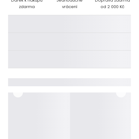
Dárek k nákupu
Jednoduché
Doprava zdarma
zdarma
vrácení
od 2 000 Kč
________
________
________