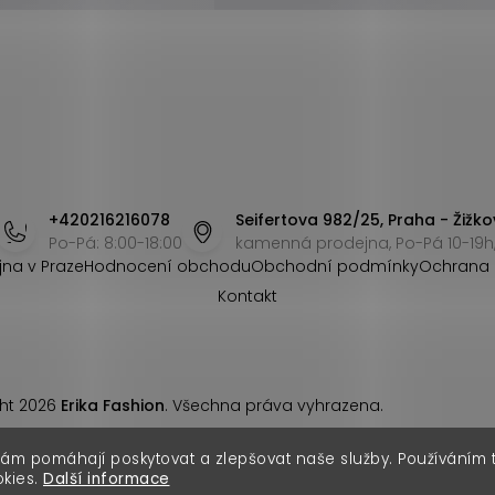
+420216216078
Seifertova 982/25, Praha - Žižko
Po-Pá: 8:00-18:00
kamenná prodejna, Po-Pá 10-19h,
jna v Praze
Hodnocení obchodu
Obchodní podmínky
Ochrana 
Kontakt
ht 2026
Erika Fashion
. Všechna práva vyhrazena.
nám pomáhají poskytovat a zlepšovat naše služby. Používáním
okies.
Další informace