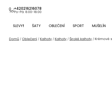
Přejít
na
+420216216078
Po-Pá: 8:00-18:00
obsah
SLEVY❗
ŠATY
OBLEČENÍ
SPORT
MUŠELÍN
Domů
Oblečení
Kalhoty
Kalhoty
Široké kalhoty
Krémové s
/
/
/
/
/