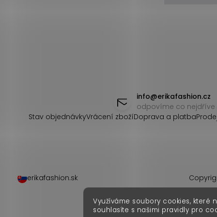
Z
á
info
@
erikafashion.cz
odpovíme co nejdříve
p
Stav objednávky
Vrácení zboží
Doprava a platba
Prode
a
t
í
erikafashion.sk
Copyrig
Využíváme soubory cookies, které 
souhlasíte s našimi pravidly pro co