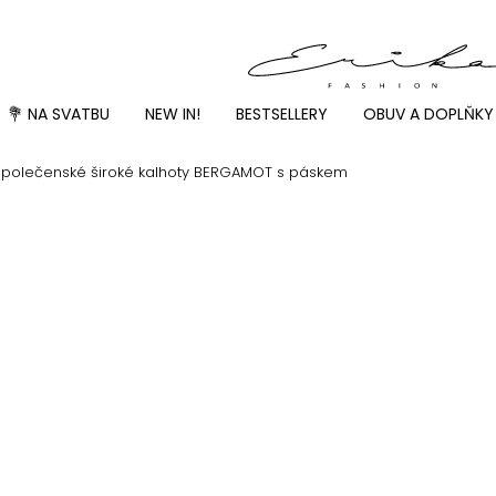
💐 NA SVATBU
NEW IN!
BESTSELLERY
OBUV A DOPLŇKY
polečenské široké kalhoty BERGAMOT s páskem