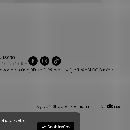
v 13000
 So-Ne 10-18h
osobních údajů
Erika Eliášová – Můj příběh
BLOG
Kariéra
Vytvořil Shoptet Premium
&
 tohoto webu
Souhlasím