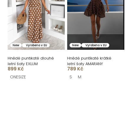
New
Vyrobeno v EU
New
Vyrobeno v EU
Hnědé puntikaté dlouhé
Hnědé puntíkaté krátké
letní šaty EXLUM
letní šaty AMARANY
899 Kč
789 Kč
ONESIZE
S
M