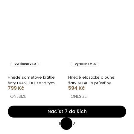
Vyrobeno v EU
Vyrobeno v EU
Hnědé sametové krátké
Hnědé elastické dlouhé
šaty FRANCHO se všitými
šaty MIKALE s průstřihy
799 Kč
594 Kč
kraťásky
ONESIZE
ONESIZE
Načíst 7 dalších
O
1
2
S
v
t