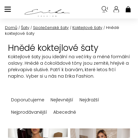
Přejít
na
NÁK
KOŠ
obsah
Domů
Šaty
Společenské šaty
Koktejlové šaty
Hnědé
/
/
/
/
koktejlové šaty
Hnědé koktejlové šaty
Koktejlové šaty jsou ideální na večírky a méně formální
oslavy. Hnědé a čokoládové tóny jsou zemité, hřejivé a
překvapivě slušivé. Patří k barvám, které letos frčí
naplno. Vyber si u nás na Erika Fashion.
Ř
Doporučujeme
Nejlevnější
Nejdražší
a
z
Nejprodávanější
Abecedně
e
n
V