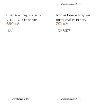
Vyrobeno v EU
Hnědé koktejlové šaty
Tmavě hnědé třpytivé
VENSULO s řasením
koktejlové mini šaty
699 Kč
791 Kč
VEKOMA
M/L
ONESIZE
Vyrobeno v EU
Vyrobeno v EU