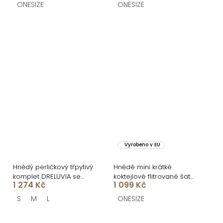
ONESIZE
ONESIZE
Vyrobeno v EU
Hnědý perličkový třpytivý
Hnědé mini krátké
komplet DRELUVIA se
koktejlové flitrované šaty
1 274 Kč
1 099 Kč
sukní
TYRALA s rozparkem
S
M
L
ONESIZE