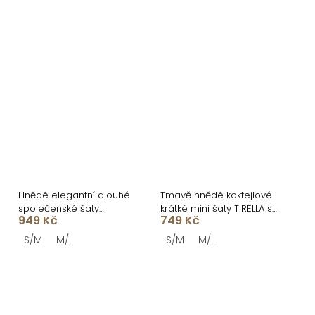
Hnědé elegantní dlouhé
Tmavě hnědé koktejlové
společenské šaty
krátké mini šaty TIRELLA s
949 Kč
749 Kč
NADRIMA
řasením
S/M
M/L
S/M
M/L