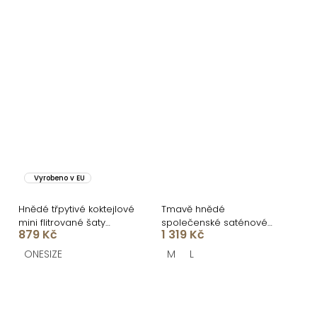
Vyrobeno v EU
Hnědé třpytivé koktejlové
Tmavě hnědé
mini flitrované šaty
společenské saténové
879 Kč
1 319 Kč
QOREMI
dlouhé šaty ZUNDARA
ONESIZE
M
L