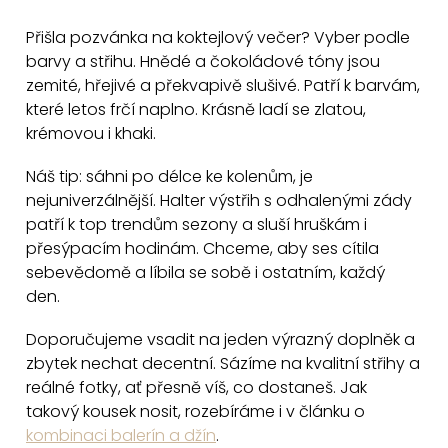
l
r
á
Přišla pozvánka na koktejlový večer? Vyber podle
á
d
barvy a střihu. Hnědé a čokoládové tóny jsou
n
a
zemité, hřejivé a překvapivě slušivé. Patří k barvám,
k
které letos frčí naplno. Krásně ladí se zlatou,
c
o
krémovou i khaki.
v
í
á
p
Náš tip: sáhni po délce ke kolenům, je
n
r
nejuniverzálnější. Halter výstřih s odhalenými zády
í
v
patří k top trendům sezony a sluší hruškám i
k
přesýpacím hodinám. Chceme, aby ses cítila
y
sebevědomě a líbila se sobě i ostatním, každý
v
den.
ý
Doporučujeme vsadit na jeden výrazný doplněk a
p
zbytek nechat decentní. Sázíme na kvalitní střihy a
i
reálné fotky, ať přesně víš, co dostaneš. Jak
s
takový kousek nosit, rozebíráme i v článku o
u
kombinaci balerín a džín
.