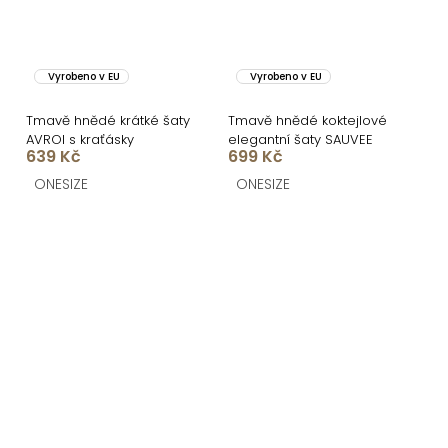
Vyrobeno v EU
Vyrobeno v EU
Tmavě hnědé krátké šaty
Tmavě hnědé koktejlové
AVROI s kraťásky
elegantní šaty SAUVEE
639 Kč
699 Kč
ONESIZE
ONESIZE