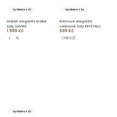
Vyrobeno v EU
Vyrobeno v EU
Hnědé elegantní krátké
Krémové elegantní
šaty SAVIRA
saténové šaty KRYSTALU
1 999 Kč
699 Kč
s krajkou
L
XL
ONESIZE
Vyrobeno v EU