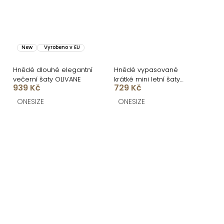
New
Vyrobeno v EU
Hnědé dlouhé elegantní
Hnědé vypasované
večerní šaty OLIVANE
krátké mini letní šaty
939 Kč
729 Kč
NOEMYA
ONESIZE
ONESIZE