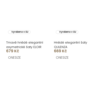
Vyrobeno v EU
Vyrobeno v EU
Tmavě hnědé elegantní
Hnědé elegantní šaty
asymetrické šaty ELOIR
QULENZA
679 Kč
669 Kč
ONESIZE
ONESIZE