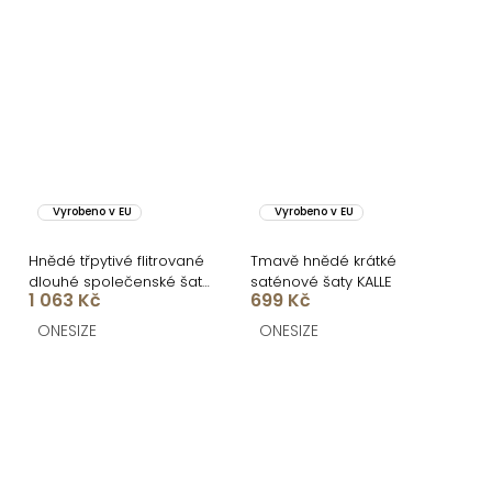
Vyrobeno v EU
Vyrobeno v EU
Hnědé třpytivé flitrované
Tmavě hnědé krátké
dlouhé společenské šaty
saténové šaty KALLE
1 063 Kč
699 Kč
LORVEA na ramínka
ONESIZE
ONESIZE