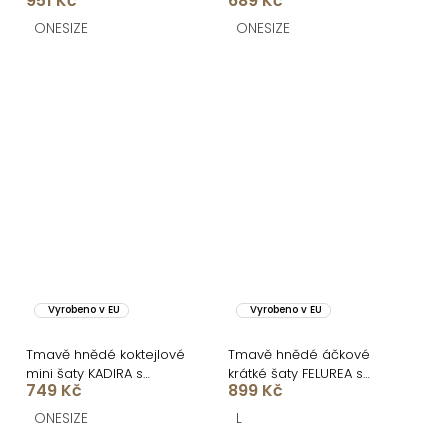
951 Kč
689 Kč
kraťásky
FUREVO
ONESIZE
ONESIZE
Vyrobeno v EU
Vyrobeno v EU
Tmavě hnědé koktejlové
Tmavě hnědé áčkové
mini šaty KADIRA s
krátké šaty FELUREA s
749 Kč
899 Kč
průstřihy
páskem
ONESIZE
L