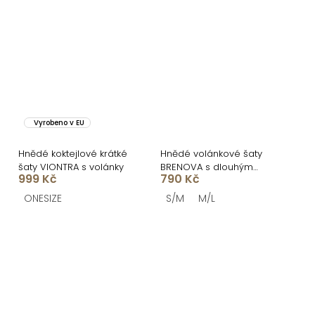
Vyrobeno v EU
Hnědé koktejlové krátké
Hnědé volánkové šaty
šaty VIONTRA s volánky
BRENOVA s dlouhým
999 Kč
790 Kč
rukávem
ONESIZE
S/M
M/L