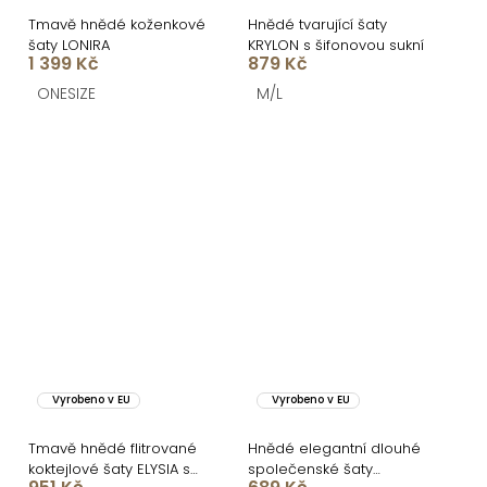
Tmavě hnědé koženkové
Hnědé tvarující šaty
šaty LONIRA
KRYLON s šifonovou sukní
1 399 Kč
879 Kč
ONESIZE
M/L
Vyrobeno v EU
Vyrobeno v EU
Tmavě hnědé flitrované
Hnědé elegantní dlouhé
koktejlové šaty ELYSIA s
společenské šaty