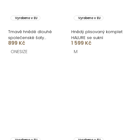
Vyrobeno v EU
Vyrobeno v EU
Tmavě hnědé dlouhé
Hnědý plisovaný komplet
společenské šaty
HALURE se sukní
899 Kč
1 599 Kč
CAELINA s vlečkou
ONESIZE
M
Vyrobeno v EU
Vyrobeno v EU