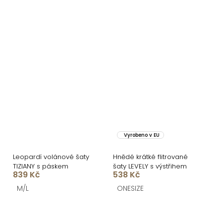
Vyrobeno v EU
Leopardí volánové šaty
Hnědé krátké flitrované
TIZIANY s páskem
šaty LEVELY s výstřihem
839 Kč
538 Kč
M/L
ONESIZE