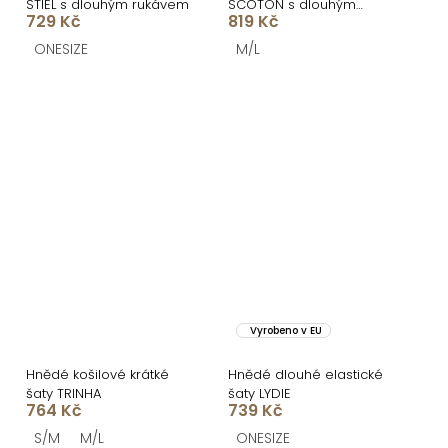
STIEL s dlouhým rukávem
SCOTON s dlouhým
729 Kč
819 Kč
rukávem
ONESIZE
M/L
Vyrobeno v EU
Hnědé košilové krátké
Hnědé dlouhé elastické
šaty TRINHA
šaty LYDIE
764 Kč
739 Kč
S/M
M/L
ONESIZE