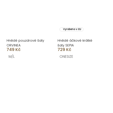
Vyrobeno v EU
Hnědé pouzdrové šaty
Hnědé áčkové krátké
ORVINEA
šaty SEPIA
749 Kč
729 Kč
M/L
ONESIZE