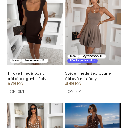
í
ý
p
p
r
i
o
s
d
p
u
r
k
o
New
Vyrobeno v EU
New
Vyrobeno v EU
Předobjednávka
t
d
ů
u
Tmavě hnědé basic
Světle hnědé žebrované
krátké elegantní šaty
áčkové mini šaty
k
579 Kč
489 Kč
SOTARA
CASSYNE
t
ONESIZE
ONESIZE
ů