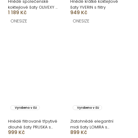
Hnědé společenské
Hnědé krátké koktejlové
koktejlové šaty OLIVEXY s
šaty YVERIN s flitry
1 189 Kč
949 Kč
flitry
ONESIZE
ONESIZE
Vyrobeno v EU
Vyrobeno v EU
Hnědé flitrované třpytivé
Zlatohnědé elegantní
dlouhé šaty PRUSKA s
midi šaty LOMIRA s
999 Kč
899 Kč
rozparkem
rozparkem