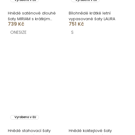
Hnědé saténové dlouhé
Bílohnědé krátké letní
šaty MIRIAM s krátkým
vypasované šaty LAURA
739 Kč
751 Kč
rukávem
ONESIZE
S
Vyrobeno v EU
Hnědé stahovací šaty
Hnědé koktejlové šaty