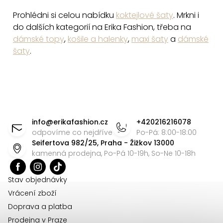
Prohlédni si celou nabídku
koktejlové šaty
. Mrkni i
do dalších kategorií na Erika Fashion, třeba na
dámské topy
,
košile a halenky
,
maxi šaty
a
dámské
šaty
.
Z
á
info
@
erikafashion.cz
+420216216078
p
odpovíme co nejdříve
Po-Pá: 8:00-18:00
Seifertova 982/25, Praha - Žižkov 13000
a
kamenná prodejna, Po-Pá 10-19h, So-Ne 10-18h
t
í
Stav objednávky
Vrácení zboží
Doprava a platba
Prodejna v Praze