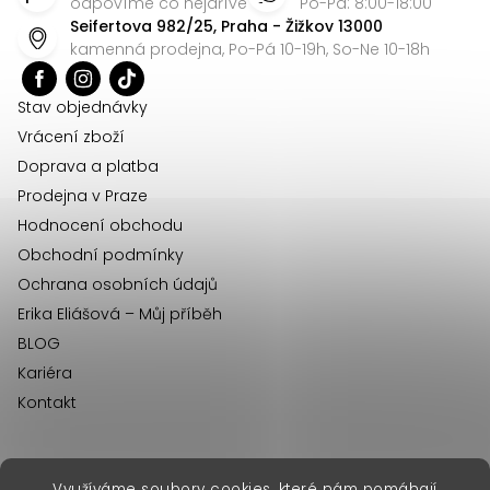
p
odpovíme co nejdříve
Po-Pá: 8:00-18:00
Seifertova 982/25, Praha - Žižkov 13000
a
kamenná prodejna, Po-Pá 10-19h, So-Ne 10-18h
t
í
Stav objednávky
Vrácení zboží
Doprava a platba
Prodejna v Praze
Hodnocení obchodu
Obchodní podmínky
Ochrana osobních údajů
Erika Eliášová – Můj příběh
BLOG
Kariéra
Kontakt
Využíváme soubory cookies, které nám pomáhají