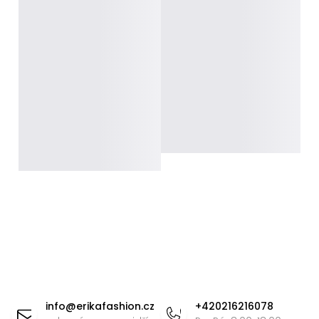
Z
á
info
@
erikafashion.cz
+420216216078