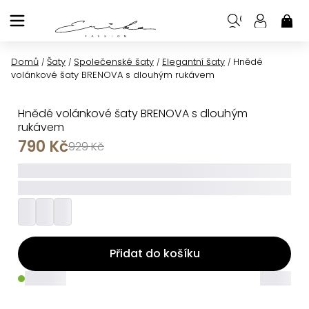
Přejít
na
NÁK
KOŠ
obsah
Domů
Šaty
Společenské šaty
Elegantní šaty
Hnědé
/
/
/
/
volánkové šaty BRENOVA s dlouhým rukávem
Hnědé volánkové šaty BRENOVA s dlouhým
rukávem
790 Kč
929 Kč
_____
_________
Přidat do košíku
_____
_____