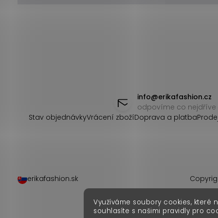
Z
á
info
@
erikafashion.cz
odpovíme co nejdříve
p
Stav objednávky
Vrácení zboží
Doprava a platba
Prode
a
t
í
erikafashion.sk
Copyrig
Využíváme soubory cookies, které 
souhlasíte s našimi pravidly pro co