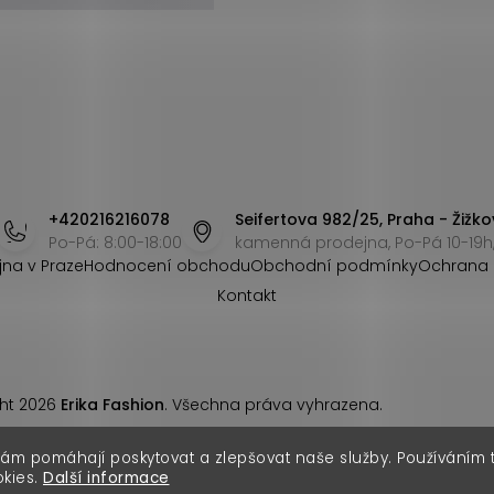
+420216216078
Seifertova 982/25, Praha - Žižko
Po-Pá: 8:00-18:00
kamenná prodejna, Po-Pá 10-19h,
jna v Praze
Hodnocení obchodu
Obchodní podmínky
Ochrana 
Kontakt
ht 2026
Erika Fashion
. Všechna práva vyhrazena.
nám pomáhají poskytovat a zlepšovat naše služby. Používáním
okies.
Další informace