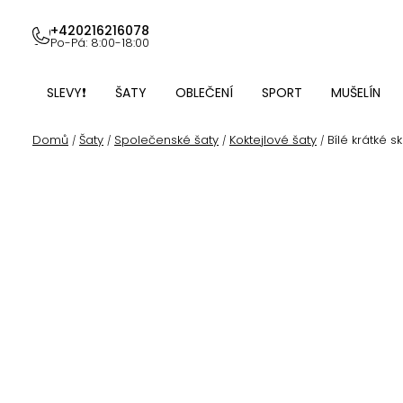
Přejít
na
+420216216078
Po-Pá: 8:00-18:00
obsah
SLEVY❗
ŠATY
OBLEČENÍ
SPORT
MUŠELÍN
Domů
Šaty
Společenské šaty
Koktejlové šaty
Bílé krátké 
/
/
/
/