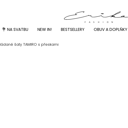
💐 NA SVATBU
NEW IN!
BESTSELLERY
OBUV A DOPLŇKY
skládané šaty TAMIRO s přeskami