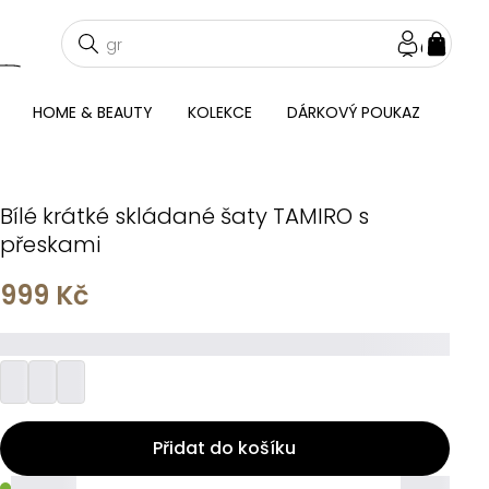
NÁKU
KOŠÍ
HOME & BEAUTY
KOLEKCE
DÁRKOVÝ POUKAZ
Bílé krátké skládané šaty TAMIRO s
přeskami
999 Kč
_________
Přidat do košíku
_____
_____