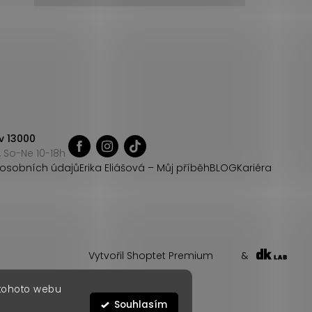
v 13000
 So-Ne 10-18h
osobních údajů
Erika Eliášová – Můj příběh
BLOG
Kariéra
Vytvořil Shoptet Premium
&
 tohoto webu
Souhlasím