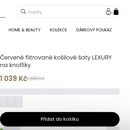
NÁKU
KOŠÍ
HOME & BEAUTY
KOLEKCE
DÁRKOVÝ POUKAZ
Červené flitrované košilové šaty LEXURY
na knoflíky
1 039 Kč
1 299 Kč
_________
Přidat do košíku
_____
_____