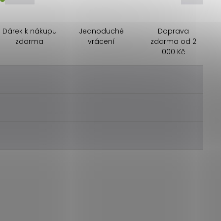
Dárek k nákupu
Jednoduché
Doprava
zdarma
vrácení
zdarma od 2
000 Kč
________
________
________