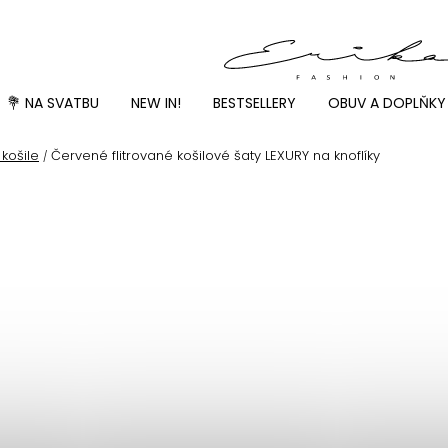
💐 NA SVATBU
NEW IN!
BESTSELLERY
OBUV A DOPLŇKY
košile
Červené flitrované košilové šaty LEXURY na knoflíky
/