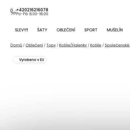
Přejít
na
+420216216078
Po-Pá: 8:00-18:00
obsah
SLEVY❗
ŠATY
OBLEČENÍ
SPORT
MUŠELÍN
Domů
Oblečení
Topy
Košile/Halenky
Košile
Společenské 
/
/
/
/
/
Vyrobeno v EU