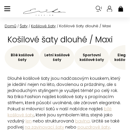
Přejít
na
NÁK
KOŠ
obsah
Domů
Šaty
Košilové šaty
Košilové šaty dlouhé / Maxi
/
/
/
Košilové šaty dlouhé / Maxi
Bílé košilové
Letní košilové
Sportovní
Elegan
šaty
šaty
košilové šaty
košilové
Dlouhé košilové šaty jsou nadčasovým kouskem, který
je ideální nejen na léto, dovolenou a prázdniny, ale s
jednoduchým stylingem je využiješ téměř po celý rok.
Na Erika Fashion najdeš košilové šaty s propínacím
střihem, které působí uvolněně, ale zároveň elegantně.
Pokud si milovnicí šatů v naší nabídce najdeš
bílé
košilové šaty
, které jsou symbolem léta, stejně jako
vzdušný
len
nebo strukturovaná
bavlna
. Určitě se také
podívej
na zavinovací šaty
nebo
pouzdrové šaty
.