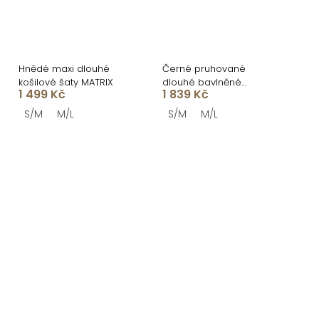
Hnědé maxi dlouhé
Černé pruhované
košilové šaty MATRIX
dlouhé bavlněné
1 499 Kč
1 839 Kč
zavinovací šaty NATURE
S/M
M/L
S/M
M/L