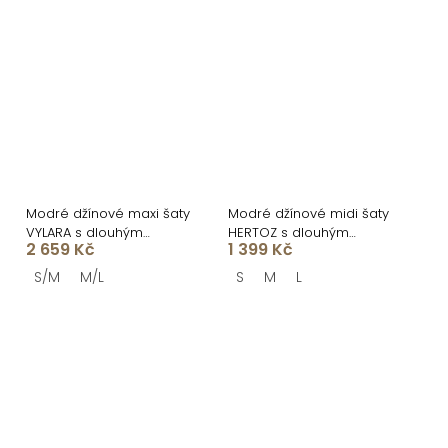
Modré džínové maxi šaty
Modré džínové midi šaty
VYLARA s dlouhým
HERTOZ s dlouhým
2 659 Kč
1 399 Kč
rukávem
rukávem
S/M
M/L
S
M
L