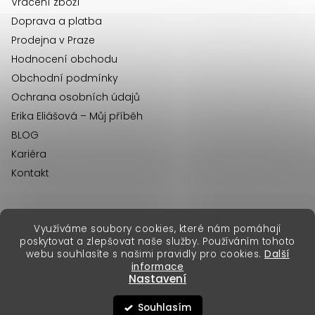
Vrácení zboží
Doprava a platba
Prodejna v Praze
Hodnocení obchodu
Obchodní podmínky
Ochrana osobních údajů
Erika Eliášová – Můj příběh
BLOG
Kariéra
Kontakt
Využíváme soubory cookies, které nám pomáhají
erikafashion.sk
poskytovat a zlepšovat naše služby. Používáním tohoto
Copyright 2026
Erika Fashion
. Všechna práva vyhrazena.
webu souhlasíte s našimi pravidly pro cookies.
Další
Vytvořil Shoptet Premium
&
informace
Nastavení
Souhlasím