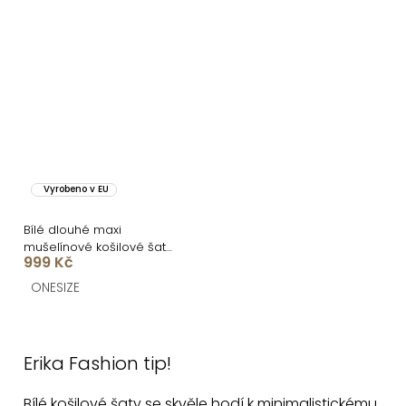
Vyrobeno v EU
Bílé dlouhé maxi
mušelínové košilové šaty
999 Kč
EVANES
ONESIZE
O
v
Erika Fashion tip!
l
á
Bílé košilové šaty se skvěle hodí k minimalistickému