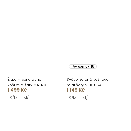
Vyrobeno v EU
Žluté maxi dlouhé
Světle zelené košilové
košilové šaty MATRIX
midi šaty VEXTURA
1 499 Kč
1 149 Kč
S/M
M/L
S/M
M/L