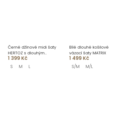
Černé džínové midi šaty
Bílé dlouhé košilové
HERTOZ s dlouhým
vázací šaty MATRIX
1 399 Kč
1 499 Kč
rukávem
S
M
L
S/M
M/L