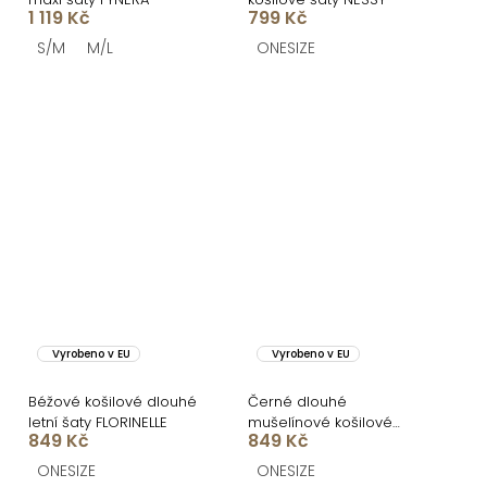
1 119 Kč
799 Kč
S/M
M/L
ONESIZE
Vyrobeno v EU
Vyrobeno v EU
Béžové košilové dlouhé
Černé dlouhé
letní šaty FLORINELLE
mušelínové košilové
849 Kč
849 Kč
maxi šaty NUKET
ONESIZE
ONESIZE