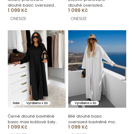
ů
u
dlouhé basic oversized
dlouhé oversized
k
1 099 Kč
1 099 Kč
bavlněné košilové šaty
bavlněné maxi košilové
FLARETA
šaty FLARETA
t
ONESIZE
ONESIZE
ů
New
Vyrobeno v EU
Vyrobeno v EU
Černé dlouhé bavlněné
Bílé dlouhé basic
basic maxi košilové šaty
oversized bavlněné maxi
1 099 Kč
1 099 Kč
FLARETA
košilové šaty FLARETA