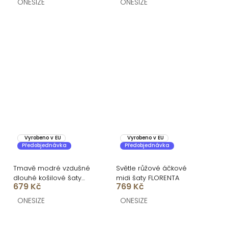
ONESIZE
ONESIZE
Vyrobeno v EU
Vyrobeno v EU
Předobjednávka
Předobjednávka
Tmavě modré vzdušné
Světle růžové áčkové
dlouhé košilové šaty
midi šaty FLORENTA
679 Kč
769 Kč
GALORIA s páskem
ONESIZE
ONESIZE