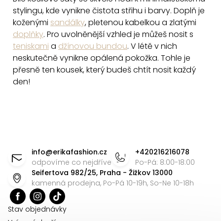
d
stylingu, kde vynikne čistota střihu i barvy. Doplň je
a
koženými
sandálky
, pletenou kabelkou a zlatými
c
doplňky
. Pro uvolněnější vzhled je můžeš nosit s
í
teniskami
a
džínovou bundou
. V létě v nich
p
neskutečně vynikne opálená pokožka. Tohle je
přesně ten kousek, který budeš chtít nosit každý
r
den!
v
k
y
v
Z
ý
á
p
info
@
erikafashion.cz
+420216216078
i
p
odpovíme co nejdříve
Po-Pá: 8:00-18:00
s
Seifertova 982/25, Praha - Žižkov 13000
a
kamenná prodejna, Po-Pá 10-19h, So-Ne 10-18h
u
t
í
Stav objednávky