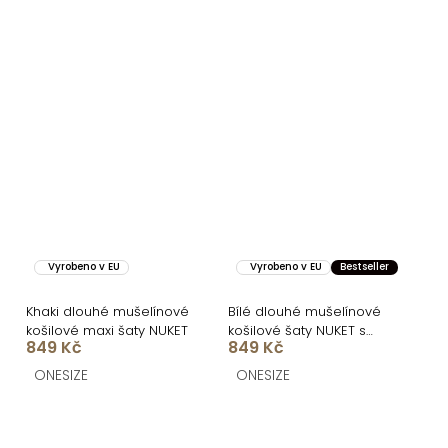
Vyrobeno v EU
Vyrobeno v EU
Bestseller
Khaki dlouhé mušelínové
Bílé dlouhé mušelínové
košilové maxi šaty NUKET
košilové šaty NUKET s
849 Kč
849 Kč
krátkým rukávem
ONESIZE
ONESIZE