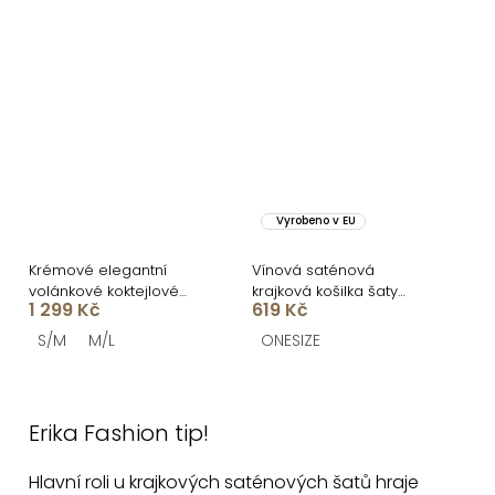
Vyrobeno v EU
Krémové elegantní
Vínová saténová
volánkové koktejlové
krajková košilka šaty
1 299 Kč
619 Kč
šaty MAVOLIN
ZOMARI
S/M
M/L
ONESIZE
O
v
Erika Fashion tip!
l
á
Hlavní roli u krajkových saténových šatů hraje