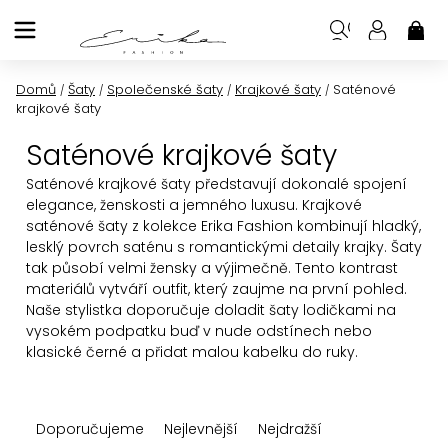
Přejít
na
NÁK
KOŠ
obsah
Domů
Šaty
Společenské šaty
Krajkové šaty
Saténové
/
/
/
/
krajkové šaty
Saténové krajkové šaty
Saténové krajkové šaty představují dokonalé spojení
elegance, ženskosti a jemného luxusu. Krajkové
saténové šaty z kolekce Erika Fashion kombinují hladký,
lesklý povrch saténu s romantickými detaily krajky. Šaty
tak působí velmi žensky a výjimečně. Tento kontrast
materiálů vytváří outfit, který zaujme na první pohled.
Naše stylistka doporučuje doladit šaty lodičkami na
vysokém podpatku buď v nude odstínech nebo
klasické černé a přidat malou kabelku do ruky.
Ř
Doporučujeme
Nejlevnější
Nejdražší
a