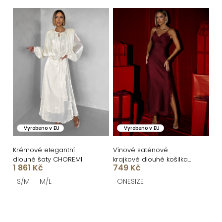
ů
Vyrobeno v EU
Vyrobeno v EU
Krémové elegantní
Vínové saténové
dlouhé šaty CHOREMI
krajkové dlouhé košilka
1 861 Kč
749 Kč
šaty BLISSE
S/M
M/L
ONESIZE