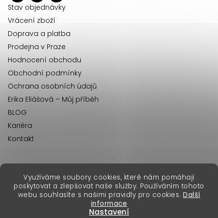
í
Stav objednávky
Vrácení zboží
Doprava a platba
Prodejna v Praze
Hodnocení obchodu
Obchodní podmínky
Ochrana osobních údajů
Erika Eliášová – Můj příběh
BLOG
Kariéra
Kontakt
Využíváme soubory cookies, které nám pomáhají
erikafashion.sk
poskytovat a zlepšovat naše služby. Používáním tohoto
Copyright 2026
Erika Fashion
. Všechna práva vyhrazena.
webu souhlasíte s našimi pravidly pro cookies.
Další
Vytvořil Shoptet Premium
&
informace
Nastavení