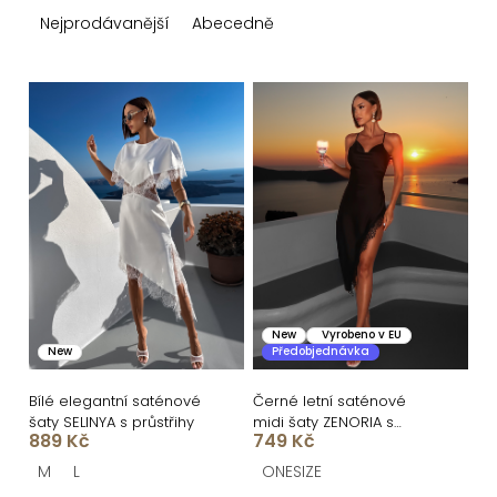
z
Nejprodávanější
Abecedně
e
n
V
í
ý
p
p
r
i
o
s
d
p
u
r
k
o
New
Vyrobeno v EU
New
Předobjednávka
t
d
ů
u
Bílé elegantní saténové
Černé letní saténové
šaty SELINYA s průstřihy
midi šaty ZENORIA s
k
889 Kč
749 Kč
krajkou
t
M
L
ONESIZE