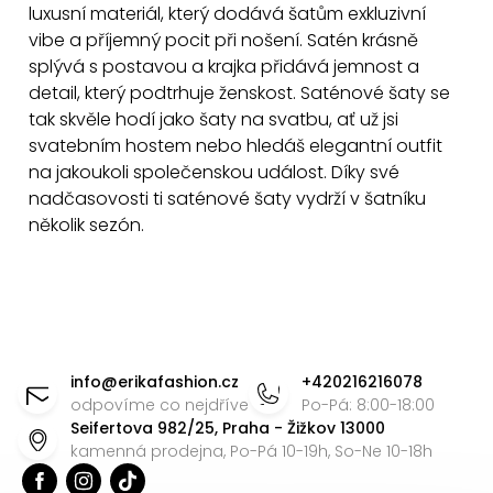
d
luxusní materiál, který dodává šatům exkluzivní
a
vibe a příjemný pocit při nošení. Satén krásně
c
splývá s postavou a krajka přidává jemnost a
í
detail, který podtrhuje ženskost. S
aténové šaty se
p
tak skvěle hodí jako šaty na svatbu, ať už jsi
svatebním hostem nebo hledáš elegantní outfit
r
na jakoukoli společenskou událost. Díky své
v
nadčasovosti ti saténové šaty vydrží v šatníku
k
několik sezón.
y
v
ý
p
Z
i
á
s
info
@
erikafashion.cz
+420216216078
u
p
odpovíme co nejdříve
Po-Pá: 8:00-18:00
Seifertova 982/25, Praha - Žižkov 13000
a
kamenná prodejna, Po-Pá 10-19h, So-Ne 10-18h
t