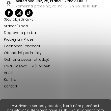
Seifertova 982/25, Praha - Žižkov 13000
a
kamenná prodejna, Po-Pá 10-19h, So-Ne 10-18h
t
í
Stav objednávky
Vrácení zboží
Doprava a platba
Prodejna v Praze
Hodnocení obchodu
Obchodní podmínky
Ochrana osobních údajů
Erika Eliášová – Můj příběh
BLOG
Kariéra
Kontakt
Využíváme soubory cookies, které nám pomáhají
erikafashion.sk
poskytovat a zlepšovat naše služby. Používáním tohoto