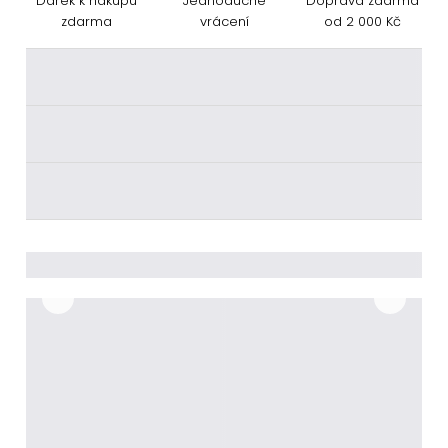
Dárek k nákupu
Jednoduché
Doprava zdarma
zdarma
vrácení
od 2 000 Kč
________
________
________