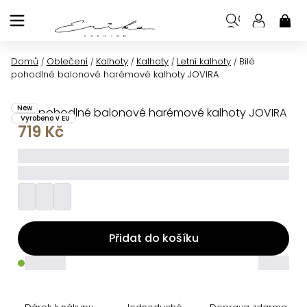
Přejít
na
NÁK
KOŠ
obsah
Domů
Oblečení
Kalhoty
Kalhoty
Letní kalhoty
Bílé
/
/
/
/
/
pohodlné balonové harémové kalhoty JOVIRA
New
Bílé pohodlné balonové harémové kalhoty JOVIRA
Vyrobeno v EU
719 Kč
_____
_________
Přidat do košíku
_____
_____