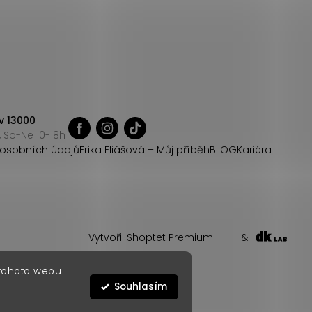
v 13000
 So-Ne 10-18h
osobních údajů
Erika Eliášová – Můj příběh
BLOG
Kariéra
Vytvořil Shoptet Premium
&
 tohoto webu
Souhlasím