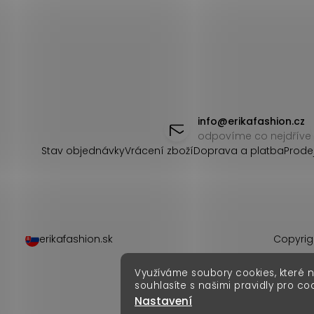
Z
á
info
@
erikafashion.cz
odpovíme co nejdříve
p
Stav objednávky
Vrácení zboží
Doprava a platba
Prode
a
t
í
erikafashion.sk
Copyrig
Využíváme soubory cookies, které 
souhlasíte s našimi pravidly pro co
Nastavení