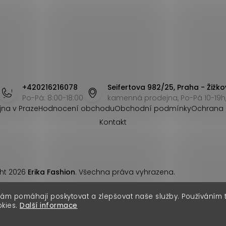
+420216216078
Seifertova 982/25, Praha - Žižko
Po-Pá: 8:00-18:00
kamenná prodejna, Po-Pá 10-19h,
jna v Praze
Hodnocení obchodu
Obchodní podmínky
Ochrana 
Kontakt
ht 2026
Erika Fashion
. Všechna práva vyhrazena.
nám pomáhají poskytovat a zlepšovat naše služby. Používáním
okies.
Další informace