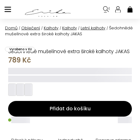
Přejít
na
NÁK
KOŠ
obsah
Domů
Oblečení
Kalhoty
Kalhoty
Letní kalhoty
Šedohnědé
/
/
/
/
/
mušelínové extra široké kalhoty JAKAS
Vyrobeno v EU
Šedohnědé mušelínové extra široké kalhoty JAKAS
789 Kč
_____
_________
Přidat do košíku
_____
_____