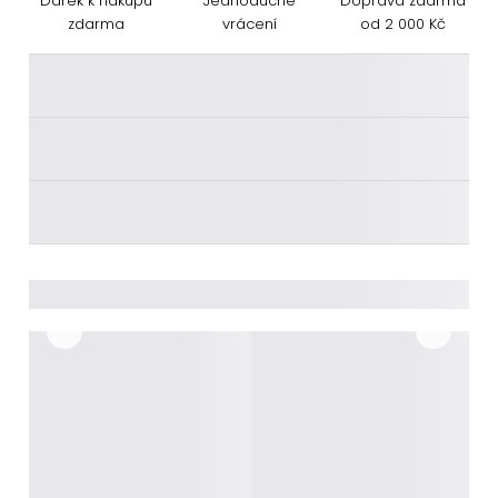
Dárek k nákupu
Jednoduché
Doprava zdarma
zdarma
vrácení
od 2 000 Kč
________
________
________