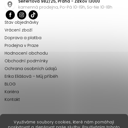
Seifertova 982/25, Praha - Žižkov 13000
a
kamenná prodejna, Po-Pá 10-19h, So-Ne 10-18h
t
í
Stav objednávky
Vrácení zboží
Doprava a platba
Prodejna v Praze
Hodnocení obchodu
Obchodní podmínky
Ochrana osobních údajů
Erika Eliášová – Můj příběh
BLOG
Kariéra
Kontakt
Využíváme soubory cookies, které nám pomáhají
erikafashion.sk
poskytovat a zlepšovat naše služby. Používáním tohoto