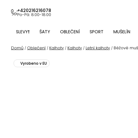
Přejít
na
+420216216078
Po-Pá: 8:00-18:00
obsah
SLEVY❗
ŠATY
OBLEČENÍ
SPORT
MUŠELÍN
Domů
Oblečení
Kalhoty
Kalhoty
Letní kalhoty
Béžové muše
/
/
/
/
/
Vyrobeno v EU