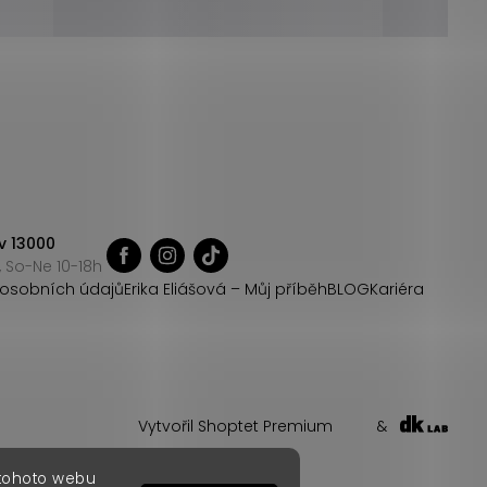
v 13000
 So-Ne 10-18h
osobních údajů
Erika Eliášová – Můj příběh
BLOG
Kariéra
Vytvořil Shoptet Premium
&
 tohoto webu