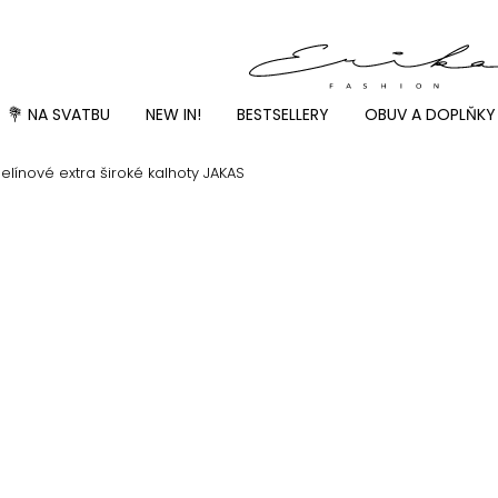
💐 NA SVATBU
NEW IN!
BESTSELLERY
OBUV A DOPLŇKY
línové extra široké kalhoty JAKAS