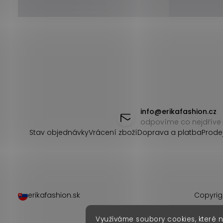
Z
á
info
@
erikafashion.cz
odpovíme co nejdříve
p
Stav objednávky
Vrácení zboží
Doprava a platba
Prode
a
t
í
erikafashion.sk
Copyrig
Využíváme soubory cookies, které 