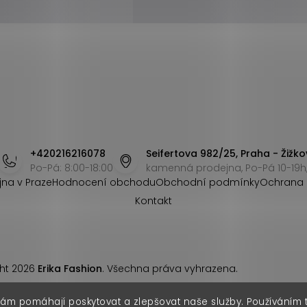
+420216216078
Seifertova 982/25, Praha - Žižko
Po-Pá: 8:00-18:00
kamenná prodejna, Po-Pá 10-19h,
jna v Praze
Hodnocení obchodu
Obchodní podmínky
Ochrana 
Kontakt
ht 2026
Erika Fashion
. Všechna práva vyhrazena.
nám pomáhají poskytovat a zlepšovat naše služby. Používáním