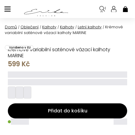
Přejít
na
NÁK
KOŠ
obsah
Domů
Oblečení
Kalhoty
Kalhoty
Letní kalhoty
Krémové
/
/
/
/
/
variabilní saténové vázací kalhoty MARINE
Vyrobeno v EU
Krémové variabilní saténové vázací kalhoty
MARINE
599 Kč
_____
_________
Přidat do košíku
_____
_____