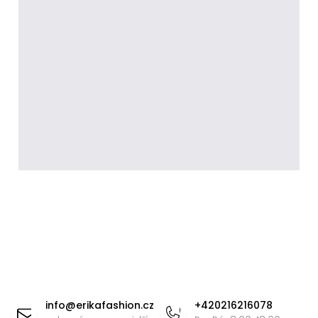
Z
á
info
@
erikafashion.cz
+420216216078