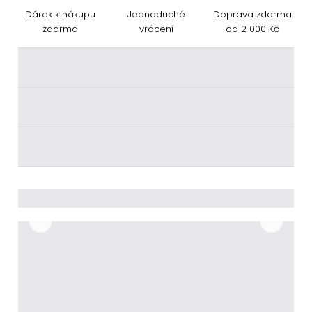
Dárek k nákupu
Jednoduché
Doprava zdarma
zdarma
vrácení
od 2 000 Kč
________
________
________