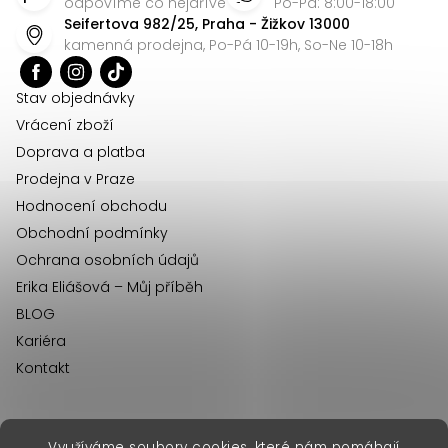
p
odpovíme co nejdříve
Po-Pá: 8:00-18:00
Seifertova 982/25, Praha - Žižkov 13000
a
kamenná prodejna, Po-Pá 10-19h, So-Ne 10-18h
t
í
Stav objednávky
Vrácení zboží
Doprava a platba
Prodejna v Praze
Hodnocení obchodu
Obchodní podmínky
Ochrana osobních údajů
Erika Eliášová – Můj příběh
BLOG
Kariéra
Kontakt
Využíváme soubory cookies, které nám pomáhají