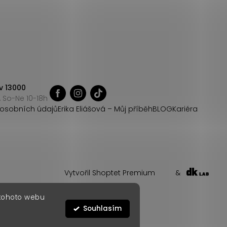
v 13000
 So-Ne 10-18h
osobních údajů
Erika Eliášová – Můj příběh
BLOG
Kariéra
Vytvořil Shoptet Premium
&
 tohoto webu
Souhlasím