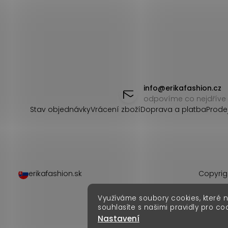
Z
á
info
@
erikafashion.cz
odpovíme co nejdříve
p
Stav objednávky
Vrácení zboží
Doprava a platba
Prode
a
t
í
erikafashion.sk
Copyrig
Využíváme soubory cookies, které 
souhlasíte s našimi pravidly pro co
Nastavení