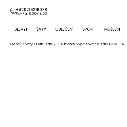
Přejít
na
+420216216078
Po-Pá: 8:00-18:00
obsah
SLEVY❗
ŠATY
OBLEČENÍ
SPORT
MUŠELÍN
Domů
Šaty
Letní šaty
Bílé krátké vypasované šaty NOVELIA
/
/
/