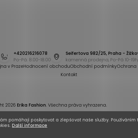
+420216216078
Seifertova 982/25, Praha - Žižko
Po-Pá: 8:00-18:00
kamenná prodejna, Po-Pá 10-19h,
jna v Praze
Hodnocení obchodu
Obchodní podmínky
Ochrana 
Kontakt
ht 2026
Erika Fashion
. Všechna práva vyhrazena.
nám pomáhají poskytovat a zlepšovat naše služby. Používáním
okies.
Další informace