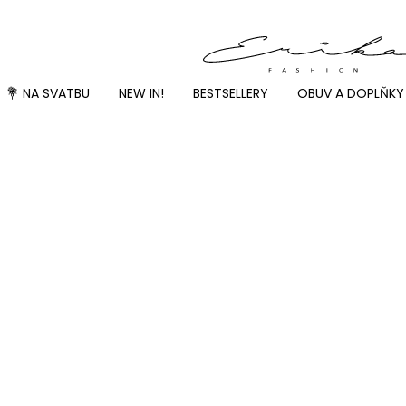
💐 NA SVATBU
NEW IN!
BESTSELLERY
OBUV A DOPLŇKY