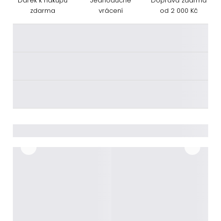
Dárek k nákupu
Jednoduché
Doprava zdarma
zdarma
vrácení
od 2 000 Kč
________
________
________