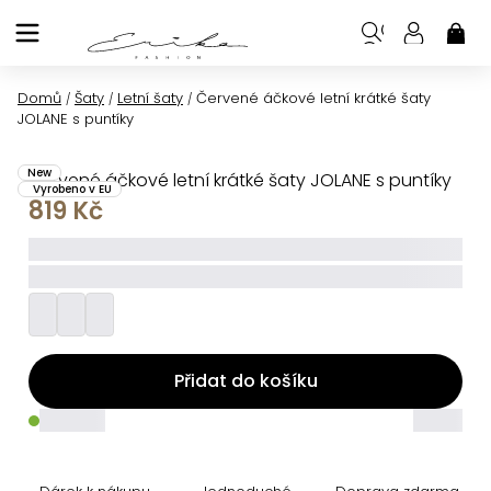
Přejít
na
NÁK
KOŠ
obsah
Domů
Šaty
Letní šaty
Červené áčkové letní krátké šaty
/
/
/
JOLANE s puntíky
New
Červené áčkové letní krátké šaty JOLANE s puntíky
Vyrobeno v EU
819 Kč
_____
_________
Přidat do košíku
_____
_____