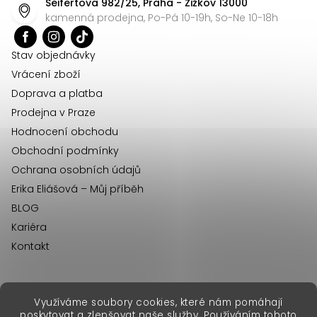
Seifertova 982/25, Praha - Žižkov 13000
a
kamenná prodejna, Po-Pá 10-19h, So-Ne 10-18h
t
í
Stav objednávky
Vrácení zboží
Doprava a platba
Prodejna v Praze
Hodnocení obchodu
Obchodní podmínky
Ochrana osobních údajů
Erika Eliášová – Můj příběh
BLOG
Kariéra
Kontakt
Využíváme soubory cookies, které nám pomáhají
erikafashion.sk
poskytovat a zlepšovat naše služby. Používáním tohoto