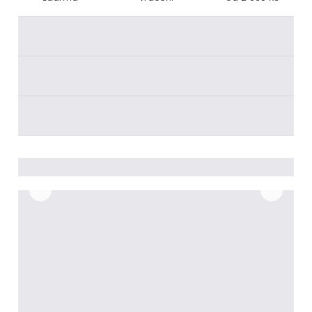
________
________
________