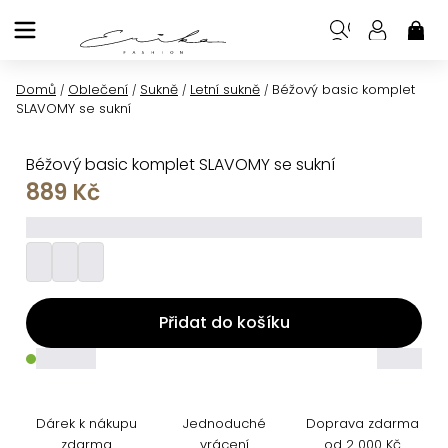
Přejít
na
NÁK
KOŠ
obsah
Domů
Oblečení
Sukně
Letní sukně
Béžový basic komplet
/
/
/
/
SLAVOMY se sukní
Béžový basic komplet SLAVOMY se sukní
889 Kč
_________
Přidat do košíku
_____
_____
Dárek k nákupu
Jednoduché
Doprava zdarma
zdarma
vrácení
od 2 000 Kč