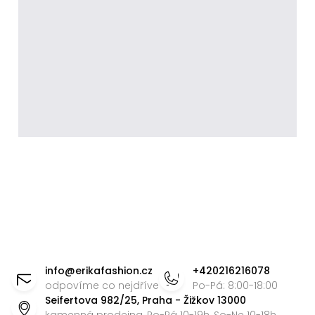
Z
á
info
@
erikafashion.cz
+420216216078
p
odpovíme co nejdříve
Po-Pá: 8:00-18:00
Seifertova 982/25, Praha - Žižkov 13000
a
kamenná prodejna, Po-Pá 10-19h, So-Ne 10-18h