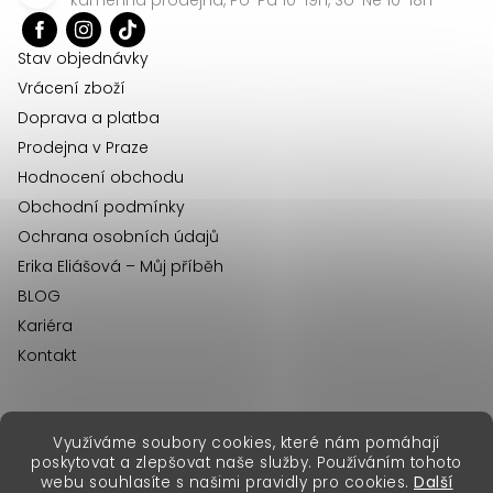
t
í
Stav objednávky
Vrácení zboží
Doprava a platba
Prodejna v Praze
Hodnocení obchodu
Obchodní podmínky
Ochrana osobních údajů
Erika Eliášová – Můj příběh
BLOG
Kariéra
Kontakt
Využíváme soubory cookies, které nám pomáhají
erikafashion.sk
poskytovat a zlepšovat naše služby. Používáním tohoto
Copyright 2026
Erika Fashion
. Všechna práva vyhrazena.
webu souhlasíte s našimi pravidly pro cookies.
Další