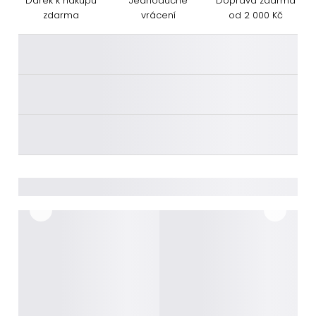
Dárek k nákupu
Jednoduché
Doprava zdarma
zdarma
vrácení
od 2 000 Kč
________
________
________