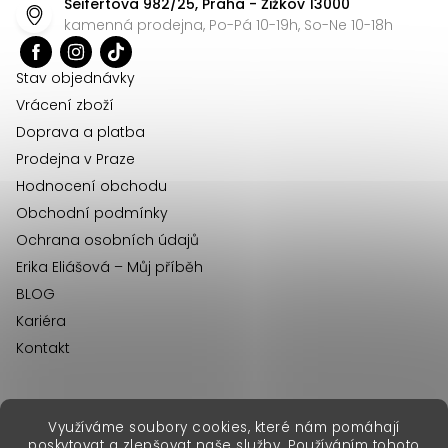
Seifertova 982/25, Praha - Žižkov 13000
a
kamenná prodejna, Po-Pá 10-19h, So-Ne 10-18h
t
í
Stav objednávky
Vrácení zboží
Doprava a platba
Prodejna v Praze
Hodnocení obchodu
Obchodní podmínky
Ochrana osobních údajů
Erika Eliášová – Můj příběh
BLOG
Kariéra
Kontakt
Využíváme soubory cookies, které nám pomáhají
erikafashion.sk
poskytovat a zlepšovat naše služby. Používáním tohoto