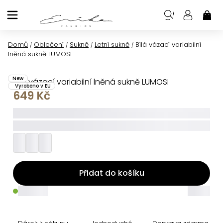
Přejít
na
NÁK
KOŠ
obsah
Domů
Oblečení
Sukně
Letní sukně
Bílá vázací variabilní
/
/
/
/
lněná sukně LUMOSI
New
Bílá vázací variabilní lněná sukně LUMOSI
Vyrobeno v EU
649 Kč
_____
_________
Přidat do košíku
_____
_____