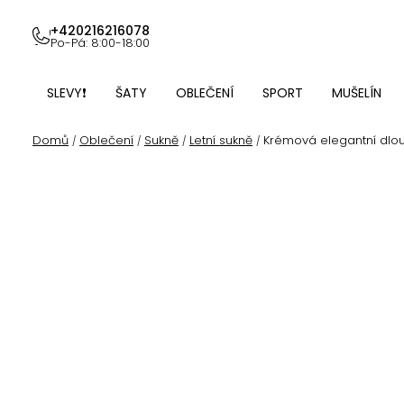
Přejít
na
+420216216078
Po-Pá: 8:00-18:00
obsah
SLEVY❗
ŠATY
OBLEČENÍ
SPORT
MUŠELÍN
Domů
Oblečení
Sukně
Letní sukně
Krémová elegantní dlo
/
/
/
/