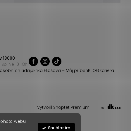
v 13000
 So-Ne 10-18h
osobních údajů
Erika Eliášová – Můj příběh
BLOG
Kariéra
Vytvořil Shoptet Premium
&
 tohoto webu
Souhlasím