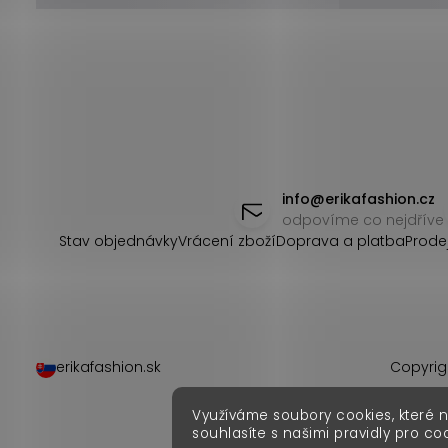
Z
á
info
@
erikafashion.cz
odpovíme co nejdříve
p
Stav objednávky
Vrácení zboží
Doprava a platba
Prode
a
t
í
erikafashion.sk
Copyrig
Využíváme soubory cookies, které 
souhlasíte s našimi pravidly pro co