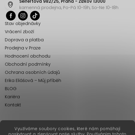
Seifertova 982/25, Praha - Žižkov 13000
a
kamenná prodejna, Po-Pá 10-19h, So-Ne 10-18h
t
í
Stav objednávky
Vrácení zboží
Doprava a platba
Prodejna v Praze
Hodnocení obchodu
Obchodní podmínky
Ochrana osobních údajů
Erika Eliášová – Můj příběh
BLOG
Kariéra
Kontakt
Využíváme soubory cookies, které nám pomáhají
erikafashion.sk
poskytovat a zlepšovat naše služby. Používáním tohoto