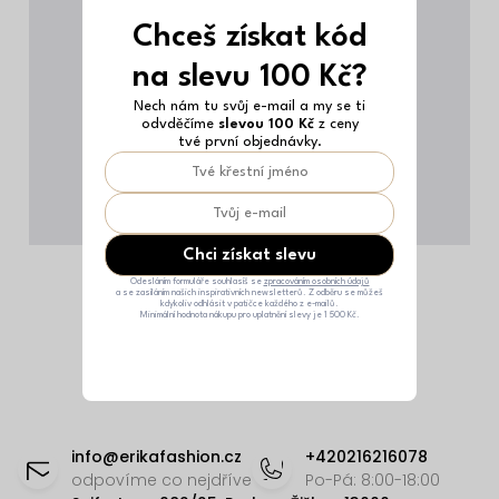
Chceš získat kód
na slevu 100 Kč?
Nech nám tu svůj e-mail a my se ti
odvděčíme
slevou 100 Kč
z ceny
tvé první objednávky.
Chci získat slevu
Odesláním formuláře souhlasíš se
zpracováním osobních údajů
a se zasíláním našich inspirativních newsletterů. Z odběru se můžeš
kdykoliv odhlásit v patičce každého z e-mailů.
Minimální hodnota nákupu pro uplatnění slevy je 1 500 Kč.
Z
á
info
@
erikafashion.cz
+420216216078
p
odpovíme co nejdříve
Po-Pá: 8:00-18:00