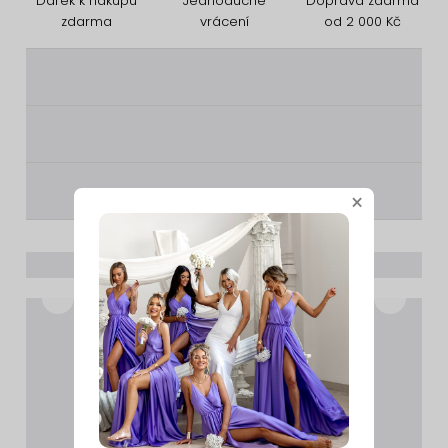
Dárek k nákupu
Jednoduché
Doprava zdarma
zdarma
vrácení
od 2 000 Kč
________
________
________
×