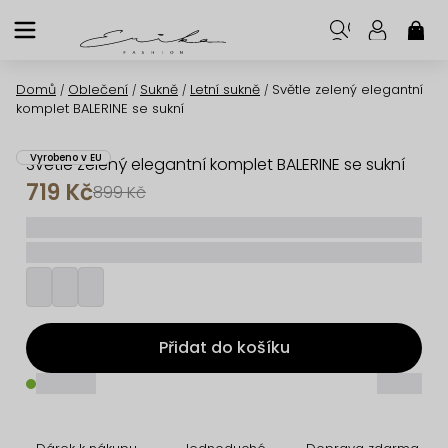
Přejít
na
NÁK
KOŠ
obsah
Domů
Oblečení
Sukně
Letní sukně
Světle zelený elegantní
/
/
/
/
komplet BALERINE se sukní
Vyrobeno v EU
Světle zelený elegantní komplet BALERINE se sukní
719 Kč
899 Kč
_____
_________
Přidat do košíku
_____
_____