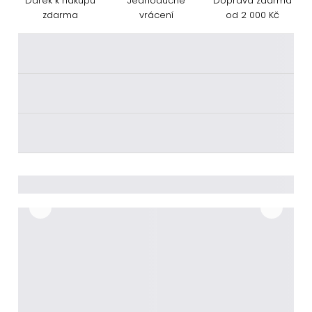
Dárek k nákupu
Jednoduché
Doprava zdarma
zdarma
vrácení
od 2 000 Kč
________
________
________