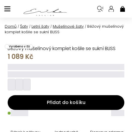
Přejít
na
NÁK
KOŠ
obsah
Domů
Šaty
Letní šaty
Mušelínové šaty
Béžový mušelínový
/
/
/
/
komplet košile se sukní BLISS
Vyrobeno v EU
Béžový mušelínový komplet košile se sukní BLISS
1 089 Kč
_____
_________
Přidat do košíku
_____
_____