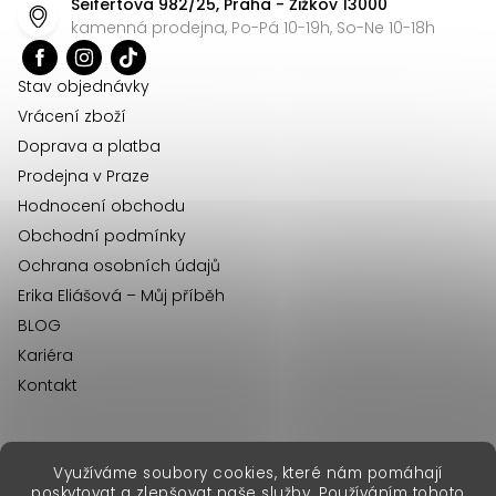
Seifertova 982/25, Praha - Žižkov 13000
a
kamenná prodejna, Po-Pá 10-19h, So-Ne 10-18h
t
í
Stav objednávky
Vrácení zboží
Doprava a platba
Prodejna v Praze
Hodnocení obchodu
Obchodní podmínky
Ochrana osobních údajů
Erika Eliášová – Můj příběh
BLOG
Kariéra
Kontakt
Využíváme soubory cookies, které nám pomáhají
erikafashion.sk
poskytovat a zlepšovat naše služby. Používáním tohoto