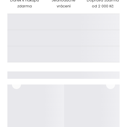
Dárek k nákupu
Jednoduché
Doprava zdarma
zdarma
vrácení
od 2 000 Kč
________
________
________