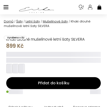
Přejít
na
NÁK
KOŠ
obsah
Domů
Šaty
Letní šaty
Mušelínové šaty
Khaki dlouhé
/
/
/
/
mušelínové letní šaty SILVERA
Vyrobeno v EU
Khaki dlouhé mušelínové letní šaty SILVERA
899 Kč
_____
_________
Přidat do košíku
_____
_____