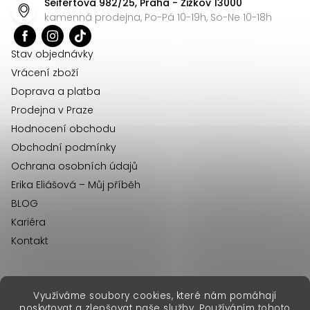
Seifertova 982/25, Praha - Žižkov 13000
a
kamenná prodejna, Po-Pá 10-19h, So-Ne 10-18h
t
í
Stav objednávky
Vrácení zboží
Doprava a platba
Prodejna v Praze
Hodnocení obchodu
Obchodní podmínky
Ochrana osobních údajů
Erika Eliášová – Můj příběh
BLOG
Kariéra
Kontakt
Využíváme soubory cookies, které nám pomáhají
erikafashion.sk
poskytovat a zlepšovat naše služby. Používáním tohoto