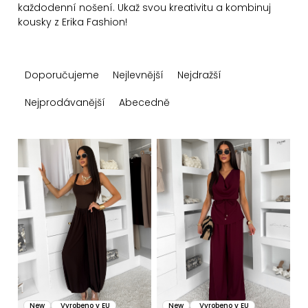
každodenní nošení. Ukaž svou kreativitu a kombinuj
kousky z Erika Fashion!
Ř
Doporučujeme
Nejlevnější
Nejdražší
a
z
Nejprodávanější
Abecedně
e
n
V
í
ý
p
p
r
i
o
s
d
p
u
r
k
o
New
Vyrobeno v EU
New
Vyrobeno v EU