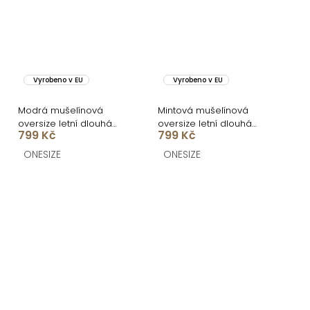
Vyrobeno v EU
Vyrobeno v EU
Modrá mušelínová
Mintová mušelínová
oversize letní dlouhá
oversize letní dlouhá
799 Kč
799 Kč
košile MEKATHY
košile MEKATHY
ONESIZE
ONESIZE