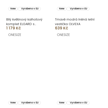
New
Vyrobeno v EU
New
Vyrobeno v EU
Bílý květinový kalhotový
Tmavě modrá lněná letní
komplet ELGARD s
vestička OLVEXA
1 179 Kč
639 Kč
kalhotami
ONESIZE
ONESIZE
New
Vyrobeno v EU
New
Vyrobeno v EU