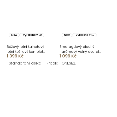
New
Vyrobeno v EU
New
Vyrobeno v EU
Béžový letní kalhotový
Smaragdový dlouhý
letní košilový komplet
harémový volný overal
1 399 Kč
1 099 Kč
NOVELAYA
AZURIO
Standardní délka
Prodloužená délka
ONESIZE