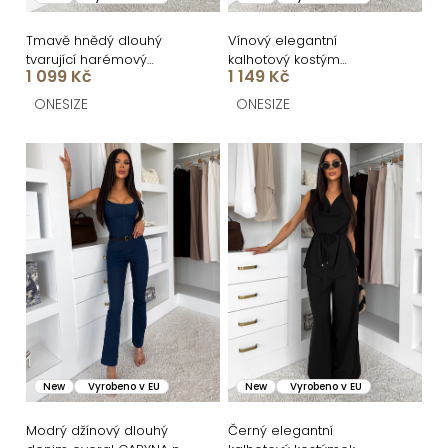
t
d
ů
u
Tmavě hnědý dlouhý
Vínový elegantní
tvarující harémový
kalhotový kostým
k
1 099 Kč
1 149 Kč
overal AZURIO
STRENEA
t
ONESIZE
ONESIZE
ů
New
Vyrobeno v EU
New
Vyrobeno v EU
Modrý džínový dlouhý
Černý elegantní