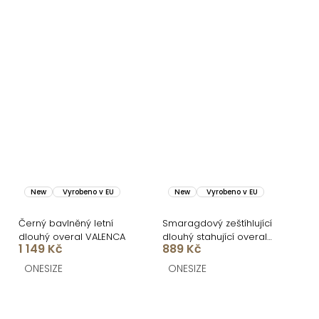
New
Vyrobeno v EU
New
Vyrobeno v EU
Černý bavlněný letní
Smaragdový zeštíhlující
dlouhý overal VALENCA
dlouhý stahující overal
1 149 Kč
889 Kč
TRISERA
ONESIZE
ONESIZE