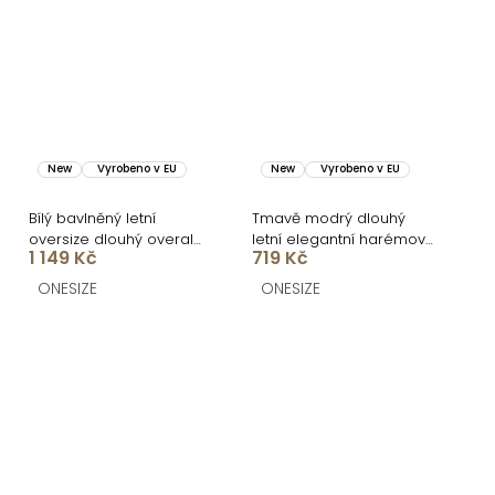
New
Vyrobeno v EU
New
Vyrobeno v EU
Bílý bavlněný letní
Tmavě modrý dlouhý
oversize dlouhý overal
letní elegantní harémový
1 149 Kč
719 Kč
VALENCA
overal BIONERA
ONESIZE
ONESIZE