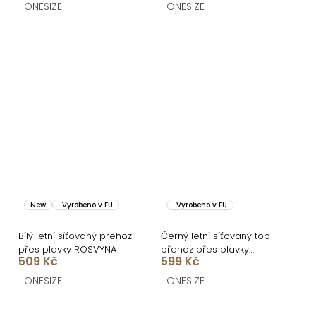
ONESIZE
ONESIZE
New
Vyrobeno v EU
Vyrobeno v EU
Bílý letní síťovaný přehoz
Černý letní síťovaný top
přes plavky ROSVYNA
přehoz přes plavky
509 Kč
599 Kč
ROSVYNA
ONESIZE
ONESIZE