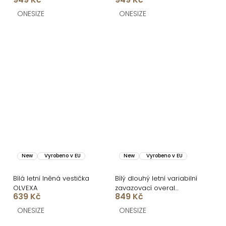
ONESIZE
ONESIZE
New
Vyrobeno v EU
New
Vyrobeno v EU
Bílá letní lněná vestička
Bílý dlouhý letní variabilní
OLVEXA
zavazovací overal
639 Kč
849 Kč
ARVIAN
ONESIZE
ONESIZE