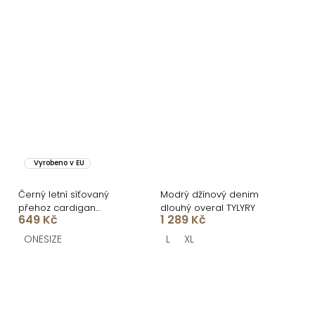
Vyrobeno v EU
Černý letní síťovaný
Modrý džínový denim
přehoz cardigan
dlouhý overal TYLYRY
649 Kč
1 289 Kč
CORVINA
ONESIZE
L
XL