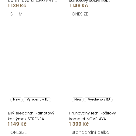
denim overal CARYNA na
kalhotový kostýmek
1 139 Kč
1 149 Kč
ramínka
STRENEA
S
M
ONESIZE
New
Vyrobeno v EU
New
Vyrobeno v EU
Bílý elegantní kalhotový
Pruhovaný letní košilový
kostýmek STRENEA
komplet NOVELAYA
1 149 Kč
1 399 Kč
ONESIZE
Standardní délka