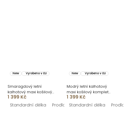
New
Vyrobeno v EU
New
Vyrobeno v EU
Smaragdový letní
Modrý letní kalhotový
kalhotový maxi košilový
maxi košilový komplet
1 399 Kč
1 399 Kč
komplet NOVELAYA
NOVELAYA
Standardní délka
Prodloužená délka
Standardní délka
Prodlouž