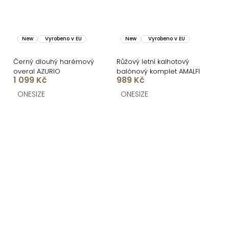
New
Vyrobeno v EU
New
Vyrobeno v EU
Černý dlouhý harémový
Růžový letní kalhotový
overal AZURIO
balónový komplet AMALFI
1 099 Kč
989 Kč
ONESIZE
ONESIZE