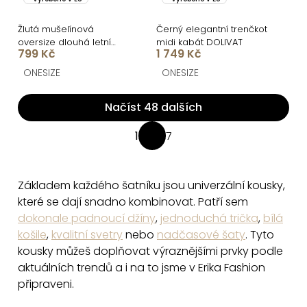
Žlutá mušelínová
Černý elegantní trenčkot
oversize dlouhá letní
midi kabát DOLIVAT
799 Kč
1 749 Kč
košile MEKATHY
ONESIZE
ONESIZE
Načíst 48 dalších
O
1
7
S
v
t
l
r
á
Základem každého šatníku jsou univerzální kousky,
á
d
které se dají snadno kombinovat. Patří sem
n
a
dokonale padnoucí džíny
,
jednoduchá trička
,
bílá
k
košile
,
kvalitní svetry
nebo
nadčasové šaty
. Tyto
c
o
kousky můžeš doplňovat výraznějšími prvky podle
v
í
aktuálních trendů a i na to jsme v Erika Fashion
á
p
n
připraveni.
r
í