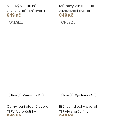
Mintový variabilní
Krémový variabilní letní
zavazovací letní overal
zavazovací overal
849 Kč
849 Kč
ARVIAN
ARVIAN
ONESIZE
ONESIZE
New
Vyrobeno v EU
New
Vyrobeno v EU
Černý letní dlouhý overal
Bílý letní dlouhý overal
TERVIA s průstřihy
TERVIA s průstřihy
949 Kč
949 Kč