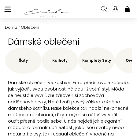
Přejít
na
NÁK
KOŠ
obsah
Domů
Oblečení
/
Dámské oblečení
Šaty
Kalhoty
Komplety Sety
Overa
Dámské oblečení ve Fashion Erika představuje způsob,
jak vyjádřit svou osobnost, náladu i životní styl. Móda
se neustále vyvíjí, ale zároveň si zachovává
nadčasové prvky, které tvoří pevný základ každého
dámského šatníku. Naše kolekce tak nabízí nekonečné
možnosti kombinací, díky kterým si můžeš vytvořit
outfit přesně podle sebe.
U nás najdeš jak elegantní
módu pro formální příležitosti, jako jsou svatby nebo
maturitní plesy, tak i casual oblečení vhodné na