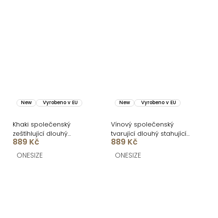
New
Vyrobeno v EU
New
Vyrobeno v EU
Khaki společenský
Vínový společenský
zeštíhlující dlouhý
tvarující dlouhý stahující
889 Kč
889 Kč
stahující overal TRISERA
overal TRISERA
ONESIZE
ONESIZE