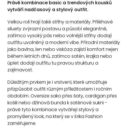
v
Právě kombinace basic a trendových kousků
k
vytváří nadčasový a stylový outfit.
y
Velkou roli hrají také střihy a materiály. Přiléhavé
v
siluety zvýrazní postavu a působí elegantně,
ý
zatímco vysoký pás nebo volnější střihy dodají
p
outfitu uvolněný a moderní vibe. Přírodní materiály
i
jako bavlna, len nebo viskóza zajistí komfort nejen
s
během letních dnů, zatímco satén, krajka nebo
u
úplet dodají outfitu tu pravou strukturu a
zajímavost.
Důležitým prvkem je i vrstvení, které umožňuje
přizpůsobit outfit různým příležitostem i ročním
obdobím. Oversize sako přes šaty, cardigan přes
košili nebo džínová bunda k saténové sukni -
právě tyto kombinace vytvářejí stylový a
promyšlený look, na který se v Erika Fashion
zaměřujeme.