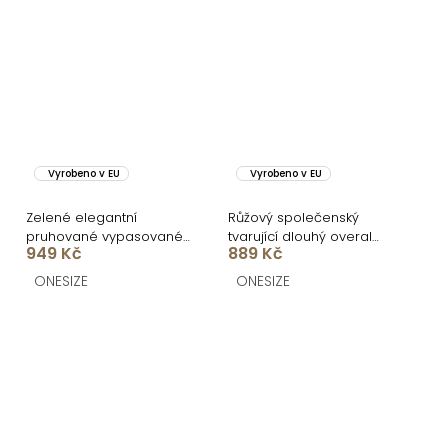
Vyrobeno v EU
Vyrobeno v EU
Zelené elegantní
Růžový společenský
pruhované vypasované
tvarující dlouhý overal
949 Kč
889 Kč
sako RINEX
TRISERA
ONESIZE
ONESIZE