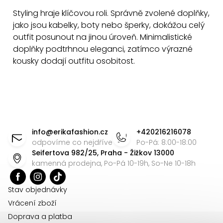
Styling hraje klíčovou roli. Správně zvolené doplňky,
jako jsou kabelky, boty nebo šperky, dokážou celý
outfit posunout na jinou úroveň. Minimalistické
doplňky podtrhnou eleganci, zatímco výrazné
kousky dodají outfitu osobitost.
Z
á
info
@
erikafashion.cz
+420216216078
p
odpovíme co nejdříve
Po-Pá: 8:00-18:00
Seifertova 982/25, Praha - Žižkov 13000
a
kamenná prodejna, Po-Pá 10-19h, So-Ne 10-18h
t
í
Stav objednávky
Vrácení zboží
Doprava a platba