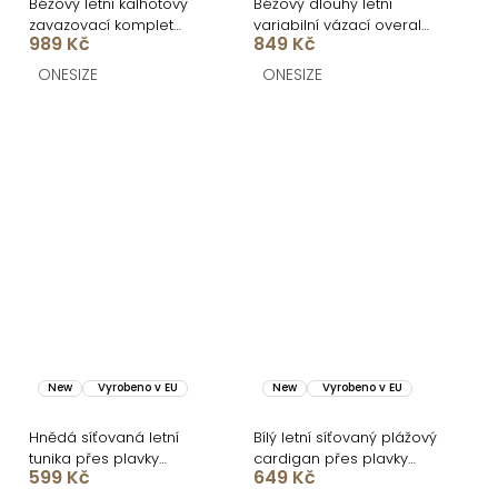
Béžový letní kalhotový
Béžový dlouhý letní
zavazovací komplet
variabilní vázací overal
989 Kč
849 Kč
AMALFI
ARVIAN
ONESIZE
ONESIZE
New
Vyrobeno v EU
New
Vyrobeno v EU
Hnědá síťovaná letní
Bílý letní síťovaný plážový
tunika přes plavky
cardigan přes plavky
599 Kč
649 Kč
ROSVYNA
CORVINA