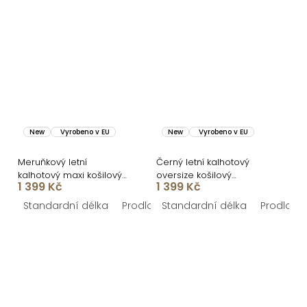
New
Vyrobeno v EU
New
Vyrobeno v EU
Meruňkový letní
Černý letní kalhotový
kalhotový maxi košilový
oversize košilový
1 399 Kč
1 399 Kč
komplet NOVELAYA
komplet NOVELAYA
Standardní délka
Prodloužená délka
Standardní délka
Prodlouž