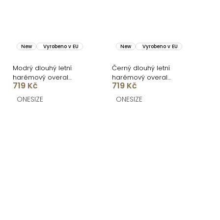
New
Vyrobeno v EU
New
Vyrobeno v EU
Modrý dlouhý letní
Černý dlouhý letní
harémový overal
harémový overal
719 Kč
719 Kč
BIONERA
BIONERA
ONESIZE
ONESIZE