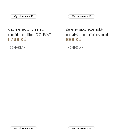
Vyrobeno v EU
Vyrobeno v EU
Khaki elegantní midi
Zelený společenský
kabát trenčkot DOLIVAT
dlouhý stahující overal
1 749 Kč
889 Kč
TRISERA
ONESIZE
ONESIZE
Vyrobeno v EU
Vyrobeno v EU