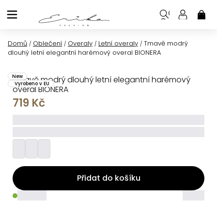
Přejít
na
NÁK
KOŠ
obsah
Domů
Oblečení
Overaly
Letní overaly
Tmavě modrý
/
/
/
/
dlouhý letní elegantní harémový overal BIONERA
New
Tmavě modrý dlouhý letní elegantní harémový
Vyrobeno v EU
overal BIONERA
719 Kč
_____
_________
Přidat do košíku
_____
_____