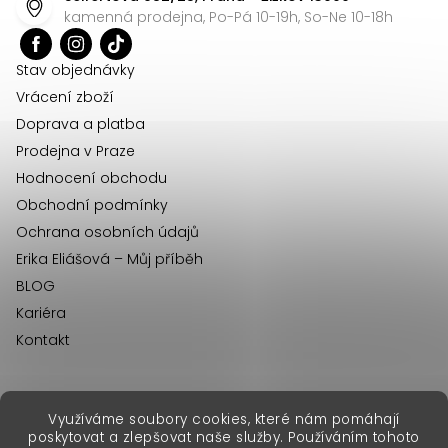
a
kamenná prodejna, Po-Pá 10-19h, So-Ne 10-18h
t
í
Stav objednávky
Vrácení zboží
Doprava a platba
Prodejna v Praze
Hodnocení obchodu
Obchodní podmínky
Ochrana osobních údajů
Erika Eliášová – Můj příběh
BLOG
Kariéra
Kontakt
Využíváme soubory cookies, které nám pomáhají
erikafashion.sk
poskytovat a zlepšovat naše služby. Používáním tohoto