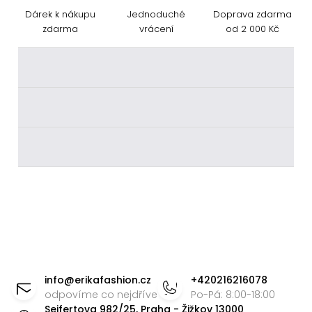
Dárek k nákupu
Jednoduché
Doprava zdarma
zdarma
vrácení
od 2 000 Kč
________
________
________
Z
á
info
@
erikafashion.cz
+420216216078
p
odpovíme co nejdříve
Po-Pá: 8:00-18:00
Seifertova 982/25, Praha - Žižkov 13000