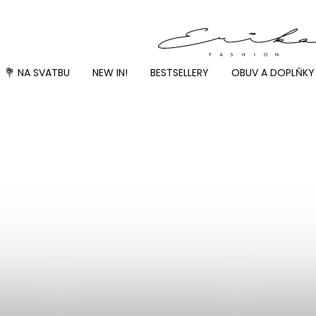
💐 NA SVATBU
NEW IN!
BESTSELLERY
OBUV A DOPLŇKY