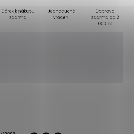
Dárek k nákupu
Jednoduché
Doprava
zdarma
vrácení
zdarma od 2
000 Kč
________
________
________