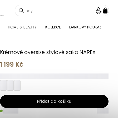
NÁKU
KOŠÍ
HOME & BEAUTY
KOLEKCE
DÁRKOVÝ POUKAZ
Krémové oversize stylové sako NAREX
1 199 Kč
_________
Přidat do košíku
_____
_____