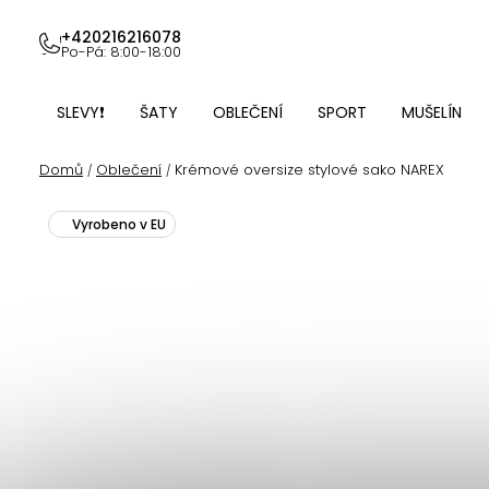
Přejít
na
+420216216078
Po-Pá: 8:00-18:00
obsah
SLEVY❗
ŠATY
OBLEČENÍ
SPORT
MUŠELÍN
Domů
Oblečení
Krémové oversize stylové sako NAREX
/
/
Vyrobeno v EU