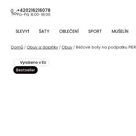
Přejít
na
+420216216078
Po-Pá: 8:00-18:00
obsah
SLEVY❗
ŠATY
OBLEČENÍ
SPORT
MUŠELÍN
Domů
Obuv a doplňky
Obuv
Béžové boty na podpatku PIE
/
/
/
Vyrobeno v EU
Bestseller