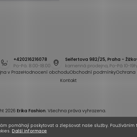
+420216216078
Seifertova 982/25, Praha - Žižko
Po-Pá: 8:00-18:00
kamenná prodejna, Po-Pá 10-19h,
jna v Praze
Hodnocení obchodu
Obchodní podmínky
Ochrana 
Kontakt
ht 2026
Erika Fashion
. Všechna práva vyhrazena.
nám pomáhají poskytovat a zlepšovat naše služby. Používáním
okies.
Další informace