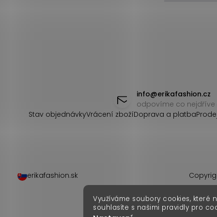
Z
á
info
@
erikafashion.cz
odpovíme co nejdříve
p
Stav objednávky
Vrácení zboží
Doprava a platba
Prode
a
t
í
erikafashion.sk
Copyrig
Využíváme soubory cookies, které 
souhlasíte s našimi pravidly pro co