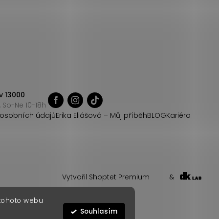
v 13000
 So-Ne 10-18h
osobních údajů
Erika Eliášová – Můj příběh
BLOG
Kariéra
Vytvořil Shoptet Premium
&
 tohoto webu
Souhlasím