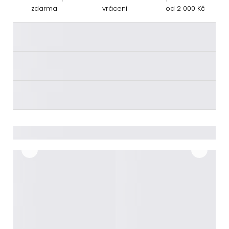
zdarma
vrácení
od 2 000 Kč
________
________
________