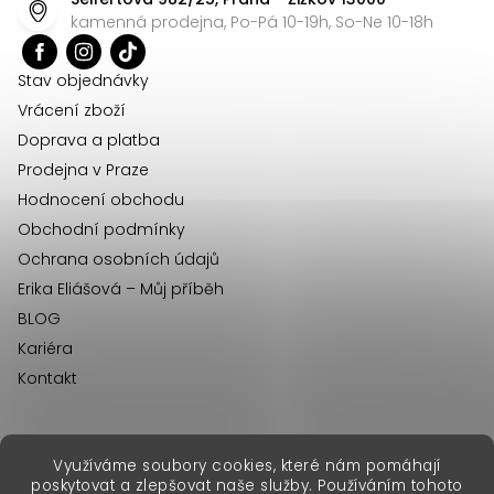
a
kamenná prodejna, Po-Pá 10-19h, So-Ne 10-18h
t
í
Stav objednávky
Vrácení zboží
Doprava a platba
Prodejna v Praze
Hodnocení obchodu
Obchodní podmínky
Ochrana osobních údajů
Erika Eliášová – Můj příběh
BLOG
Kariéra
Kontakt
Využíváme soubory cookies, které nám pomáhají
erikafashion.sk
poskytovat a zlepšovat naše služby. Používáním tohoto