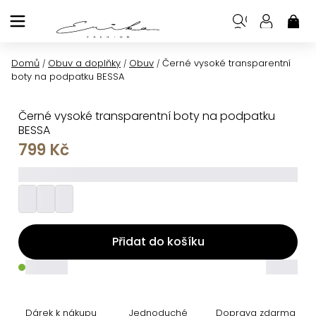
Přejít
na
NÁK
KOŠ
obsah
Domů
Obuv a doplňky
Obuv
Černé vysoké transparentní
/
/
/
boty na podpatku BESSA
Černé vysoké transparentní boty na podpatku
BESSA
799 Kč
_________
Přidat do košíku
_____
_____
Dárek k nákupu
Jednoduché
Doprava zdarma