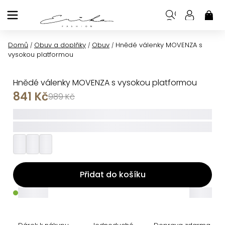
Přejít
na
NÁK
KOŠ
obsah
Domů
Obuv a doplňky
Obuv
Hnědé válenky MOVENZA s
/
/
/
vysokou platformou
Hnědé válenky MOVENZA s vysokou platformou
841 Kč
989 Kč
_____
_________
Přidat do košíku
_____
_____