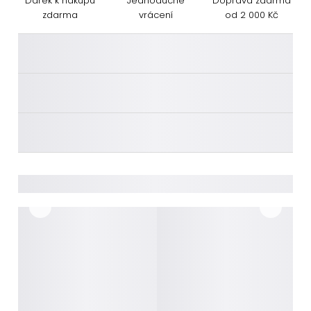
Dárek k nákupu
Jednoduché
Doprava zdarma
zdarma
vrácení
od 2 000 Kč
________
________
________