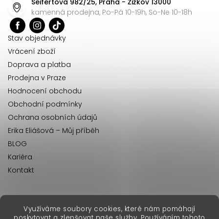
Seifertova 982/25, Praha - Žižkov 13000
a
kamenná prodejna, Po-Pá 10-19h, So-Ne 10-18h
t
í
Stav objednávky
Vrácení zboží
Doprava a platba
Prodejna v Praze
Hodnocení obchodu
Obchodní podmínky
Ochrana osobních údajů
Erika Eliášová – Můj příběh
BLOG
Kariéra
Kontakt
Využíváme soubory cookies, které nám pomáhají
erikafashion.sk
poskytovat a zlepšovat naše služby. Používáním tohoto