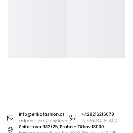
Z
á
info
@
erikafashion.cz
+420216216078
p
odpovíme co nejdříve
Po-Pá: 8:00-18:00
Seifertova 982/25, Praha - Žižkov 13000
a
kamenná prodejna, Po-Pá 10-19h, So-Ne 10-18h