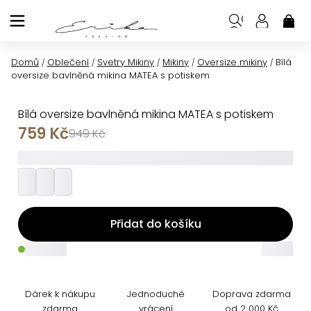
Přejít
na
NÁK
KOŠ
obsah
Domů
Oblečení
Svetry Mikiny
Mikiny
Oversize mikiny
Bílá
/
/
/
/
/
oversize bavlněná mikina MATEA s potiskem
Bílá oversize bavlněná mikina MATEA s potiskem
759 Kč
949 Kč
_________
Přidat do košíku
_____
_____
Dárek k nákupu
Jednoduché
Doprava zdarma
zdarma
vrácení
od 2 000 Kč