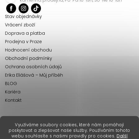
t
í
Stav objednávky
Vrácení zboží
Doprava a platba
Prodejna v Praze
Hodnocení obchodu
Obchodní podmínky
Ochrana osobních údajů
Erika Eliášová – Můj příběh
BLOG
Kariéra
Kontakt
Využíváme soubory cookies, které nám pomáhají
erikafashion.sk
poskytovat a zlepšovat naše služby. Používáním tohoto
Copyright 2026
Erika Fashion
. Všechna práva vyhrazena.
webu souhlasíte s našimi pravidly pro cookies.
Další