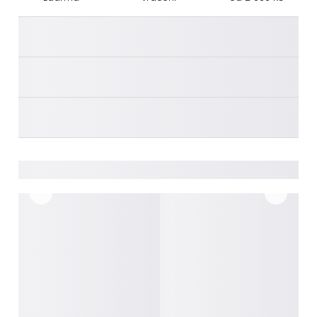
________
________
________