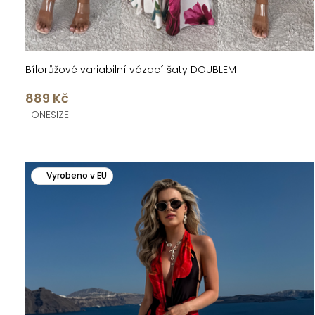
ů
Bílorůžové variabilní vázací šaty DOUBLEM
889 Kč
ONESIZE
Vyrobeno v EU