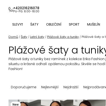
Přejít
na
+420216216078
Po-Pá: 8:00-18:00
obsah
SLEVY❗
ŠATY
OBLEČENÍ
SPORT
MUŠELÍN
Domů
Šaty
Letní šaty
Plážové šaty a tuniky
Plážové šaty a 
/
/
/
/
Plážové šaty a tuni
Plážové šaty a tuniky bez ramínek z kolekce Erika Fashio
siluetu a krásně odhalí opálenou pokožku. Skvěle se hodí 
Fashion!
Ř
Doporučujeme
Nejlevnější
Nejdražší
Nejprodávaně
a
z
V
New