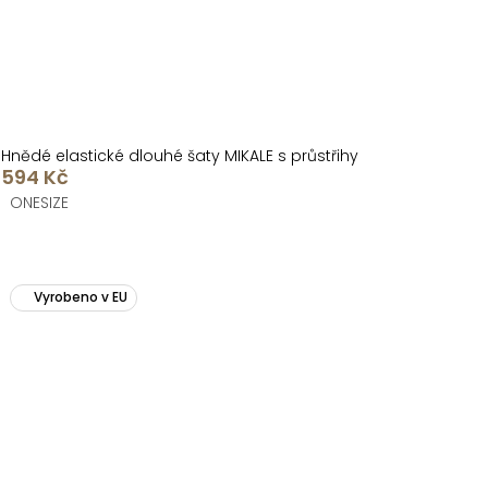
Hnědé elastické dlouhé šaty MIKALE s průstřihy
594 Kč
ONESIZE
Vyrobeno v EU