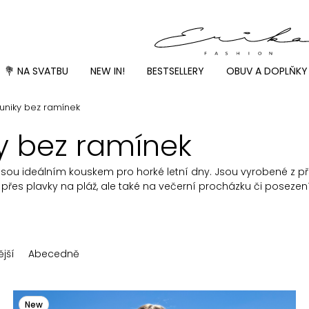
💐 NA SVATBU
NEW IN!
BESTSELLERY
OBUV A DOPLŇKY
tuniky bez ramínek
ky bez ramínek
n jsou ideálním kouskem pro horké letní dny. Jsou vyrobené z p
přes plavky na pláž, ale také na večerní procházku či posezení
jší
Abecedně
New