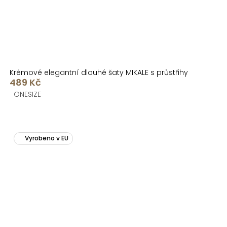
Krémové elegantní dlouhé šaty MIKALE s průstřihy
489 Kč
ONESIZE
Vyrobeno v EU