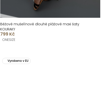
Béžové mušelínové dlouhé plážové maxi šaty
KOURAKY
799 Kč
ONESIZE
Vyrobeno v EU