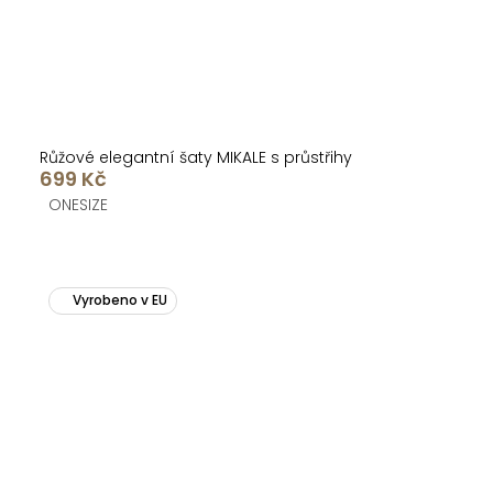
Růžové elegantní šaty MIKALE s průstřihy
699 Kč
ONESIZE
Vyrobeno v EU