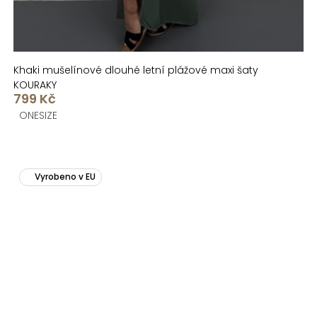
Khaki mušelínové dlouhé letní plážové maxi šaty
KOURAKY
799 Kč
ONESIZE
Vyrobeno v EU