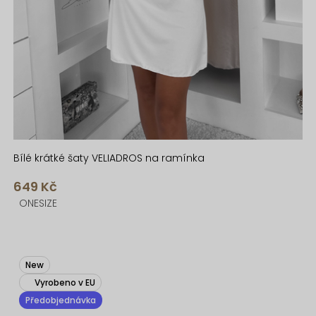
Bílé krátké šaty VELIADROS na ramínka
649 Kč
ONESIZE
New
Vyrobeno v EU
Předobjednávka