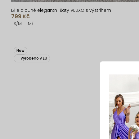
Bílé dlouhé elegantní šaty VELIXO s výstřihem
799 Kč
S/M
M/L
New
Vyrobeno v EU