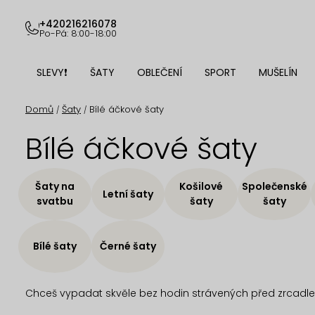
Přejít
na
+420216216078
Po-Pá: 8:00-18:00
obsah
SLEVY❗
ŠATY
OBLEČENÍ
SPORT
MUŠELÍN
Domů
Šaty
Bílé áčkové šaty
/
/
Bílé áčkové šaty
Šaty na
Košilové
Společenské
Letní šaty
svatbu
šaty
šaty
Bílé šaty
Černé šaty
Chceš vypadat skvěle bez hodin strávených před zrcadlem?