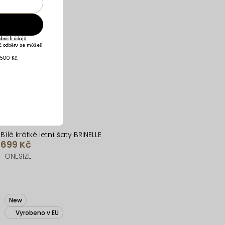
bních údajů
 Z odběru se můžeš
 500 Kč.
Bílé krátké letní šaty BRINELLE
699 Kč
ONESIZE
New
Vyrobeno v EU