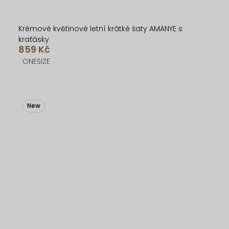
Krémové květinové letní krátké šaty AMANYE s
kraťásky
859 Kč
ONESIZE
New