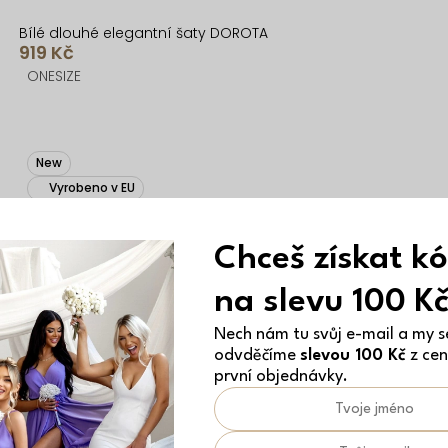
Bílé dlouhé elegantní šaty DOROTA
919 Kč
ONESIZE
New
Vyrobeno v EU
Chceš získat k
na slevu 100 K
Nech nám tu svůj e-mail a my se
odvděčíme
slevou 100 Kč
z cen
první objednávky.