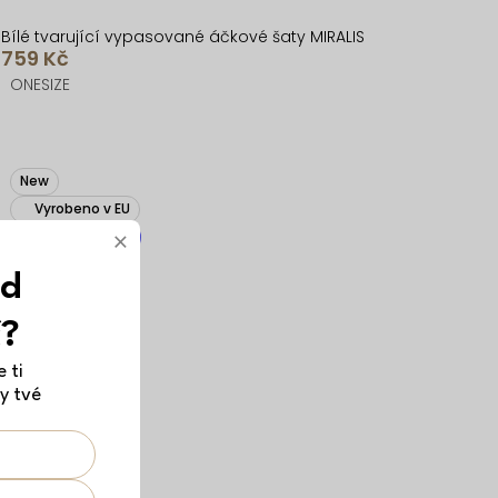
Bílé tvarující vypasované áčkové šaty MIRALIS
759 Kč
ONESIZE
New
Vyrobeno v EU
×
Předobjednávka
ód
č?
 ti
y tvé