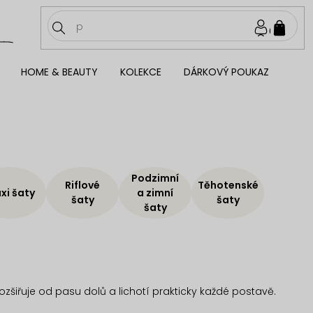
NÁKU
KOŠÍ
HOME & BEAUTY
KOLEKCE
DÁRKOVÝ POUKAZ
Podzimní
Riflové
Těhotenské
xi šaty
a zimní
šaty
šaty
šaty
zšiřuje od pasu dolů a lichotí prakticky každé postavě.