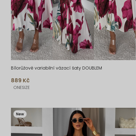
k
u
t
k
ů
t
ů
Bílorůžové variabilní vázací šaty DOUBLEM
889 Kč
ONESIZE
New