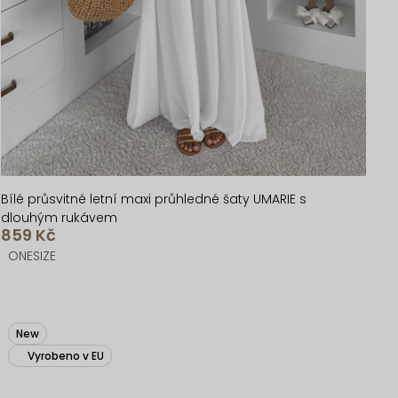
Bílé průsvitné letní maxi průhledné šaty UMARIE s
dlouhým rukávem
859 Kč
ONESIZE
New
Vyrobeno v EU