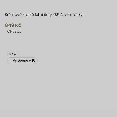
Krémové krátké letní šaty YSELA s kraťásky
849 Kč
ONESIZE
New
Vyrobeno v EU