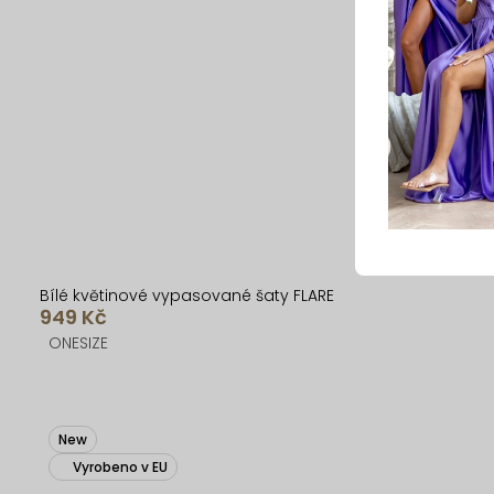
Bílé květinové vypasované šaty FLARE
949 Kč
ONESIZE
New
Vyrobeno v EU