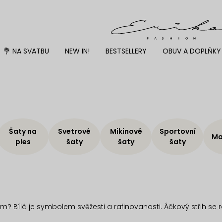
💐 NA SVATBU
NEW IN!
BESTSELLERY
OBUV A DOPLŇKY
Šaty na
Svetrové
Mikinové
Sportovní
Ma
ples
šaty
šaty
šaty
 Bílá je symbolem svěžesti a rafinovanosti. Áčkový střih se ro