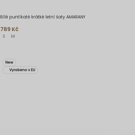
Bílé puntíkaté krátké letní šaty AMARANY
789 Kč
S
M
New
Vyrobeno v EU