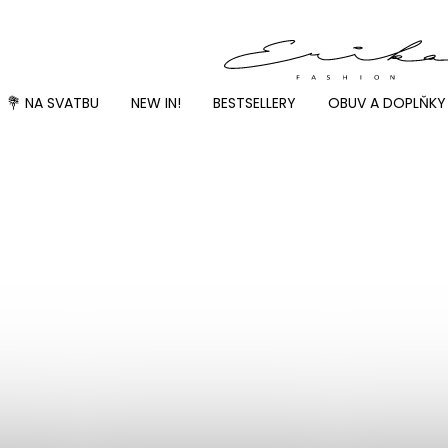
💐 NA SVATBU
NEW IN!
BESTSELLERY
OBUV A DOPLŇKY