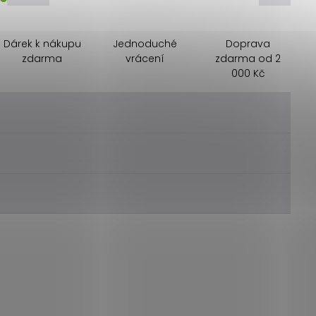
Dárek k nákupu
Jednoduché
Doprava
zdarma
vrácení
zdarma od 2
000 Kč
________
________
________