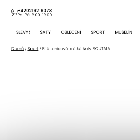
Přejít
na
+420216216078
Po-Pá: 8:00-18:00
obsah
SLEVY❗
ŠATY
OBLEČENÍ
SPORT
MUŠELÍN
Domů
Sport
Bílé tenisové krátké šaty ROUTALA
/
/