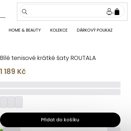
NÁKU
KOŠÍ
HOME & BEAUTY
KOLEKCE
DÁRKOVÝ POUKAZ
Bílé tenisové krátké šaty ROUTALA
1 189 Kč
_____
_________
Přidat do košíku
_____
_____