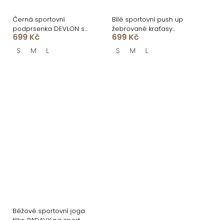
Černá sportovní
Bílé sportovní push up
podprsenka DEVLON s
žebrované kraťasy
699 Kč
699 Kč
výstřihem
PEROLA
S
M
L
S
M
L
Béžové sportovní joga