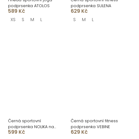
podprsenka ATOLOS
podprsenka SULENA
589 Kč
629 Kč
XS
S
M
L
S
M
L
Černá sportovní
Černá sportovní fitness
podprsenka NOLIKA na
podprsenka VEBINE
599 Kč
629 Kč
ramínka