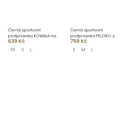
Černá sportovní
Černá sportovní
podprsenka KOWALA na
podprsenka PELORO s
639 Kč
759 Kč
ramínka
průstřihy
XS
S
L
S
M
L