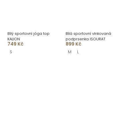
Bílý sportovní jóga top
Bílá sportovní vlnkovaná
KALION
podprsenka ISOURAT
749 Kč
899 Kč
S
M
L