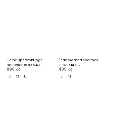
Černá sportovní jóga
Šedé washed sportovní
podprsenka ISOURAT
tričko KIREDO
899 Kč
489 Kč
S
M
L
S
M