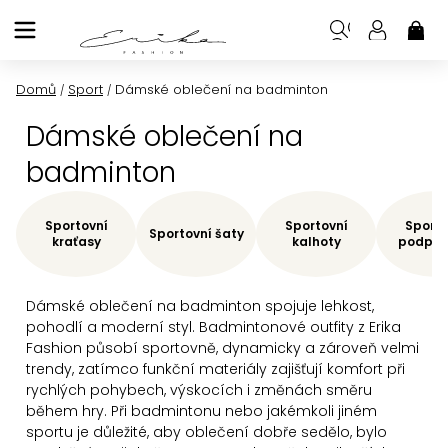
Přejít
na
NÁK
KOŠ
obsah
Domů
Sport
Dámské oblečení na badminton
/
/
Dámské oblečení na
badminton
Sportovní
Sportovní
Sporto
Sportovní šaty
kraťasy
kalhoty
podprs
Dámské oblečení na badminton spojuje lehkost,
pohodlí a moderní styl. Badmintonové outfity z Erika
Fashion působí sportovně, dynamicky a zároveň velmi
trendy, zatímco funkční materiály zajišťují komfort při
rychlých pohybech, výskocích i změnách směru
během hry.
Při badmintonu nebo jakémkoli jiném
sportu je důležité, aby oblečení dobře sedělo, bylo