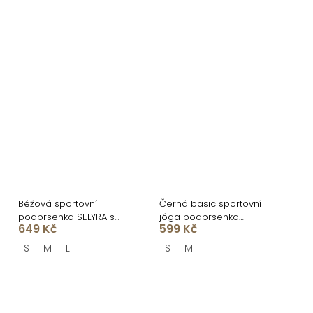
Béžová sportovní
Černá basic sportovní
podprsenka SELYRA s
jóga podprsenka
649 Kč
599 Kč
podporou
MIVORA
S
M
L
S
M