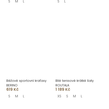
S
M
L
S
L
Béžové sportovní kraťasy
Bílé tenisové krátké šaty
BERINO
ROUTALA
619 Kč
1 189 Kč
S
M
L
XS
S
M
L