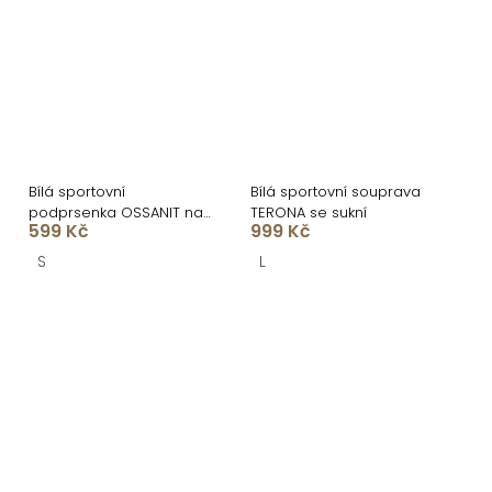
Bílá sportovní
Bílá sportovní souprava
podprsenka OSSANIT na
TERONA se sukní
599 Kč
999 Kč
ramínka
S
L