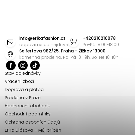
ý
p
i
s
Z
u
á
info
@
erikafashion.cz
+420216216078
p
odpovíme co nejdříve
Po-Pá: 8:00-18:00
Seifertova 982/25, Praha - Žižkov 13000
a
kamenná prodejna, Po-Pá 10-19h, So-Ne 10-18h
t
í
Stav objednávky
Vrácení zboží
Doprava a platba
Prodejna v Praze
Hodnocení obchodu
Obchodní podmínky
Ochrana osobních údajů
Erika Eliášová – Můj příběh