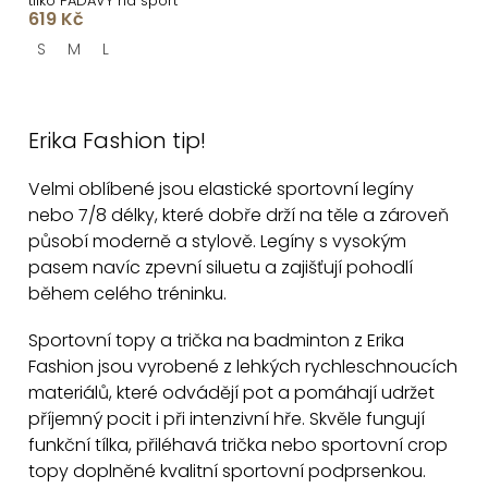
tílko PADAVY na sport
619 Kč
S
M
L
O
v
Erika Fashion tip!
l
á
Velmi oblíbené jsou elastické sportovní legíny
d
nebo 7/8 délky, které dobře drží na těle a zároveň
a
působí moderně a stylově. Legíny s vysokým
c
pasem navíc zpevní siluetu a zajišťují pohodlí
í
během celého tréninku.
p
Sportovní topy a trička na badminton z Erika
r
Fashion jsou vyrobené z lehkých rychleschnoucích
v
materiálů, které odvádějí pot a pomáhají udržet
k
příjemný pocit i při intenzivní hře. Skvěle fungují
y
funkční tílka, přiléhavá trička nebo sportovní crop
v
topy doplněné kvalitní sportovní podprsenkou.