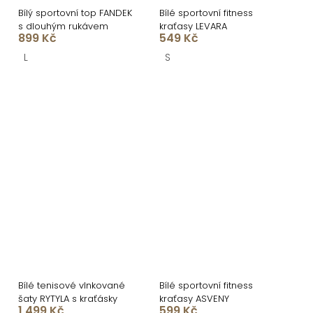
Bílý sportovní top FANDEK
Bílé sportovní fitness
s dlouhým rukávem
kraťasy LEVARA
899 Kč
549 Kč
L
S
Bílé tenisové vlnkované
Bílé sportovní fitness
šaty RYTYLA s kraťásky
kraťasy ASVENY
1 499 Kč
599 Kč