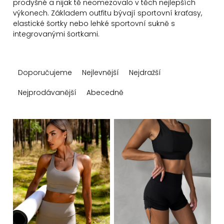
prodyšné a nijak tě neomezovalo v těch nejlepších
výkonech. Základem outfitu bývají sportovní kraťasy,
elastické šortky nebo lehké sportovní sukně s
integrovanými šortkami.
Ř
Doporučujeme
Nejlevnější
Nejdražší
a
z
Nejprodávanější
Abecedně
e
n
V
í
ý
p
p
r
i
o
s
d
p
u
r