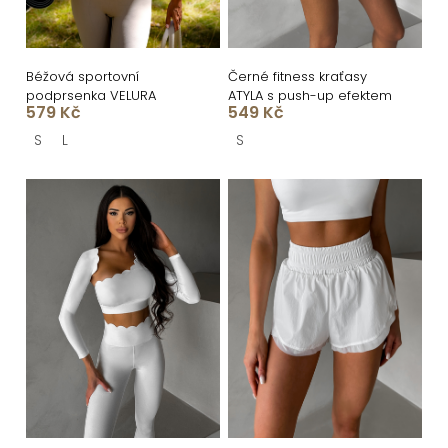
k
o
t
d
ů
u
Béžová sportovní
Černé fitness kraťasy
podprsenka VELURA
ATYLA s push-up efektem
k
579 Kč
549 Kč
t
S
L
S
ů