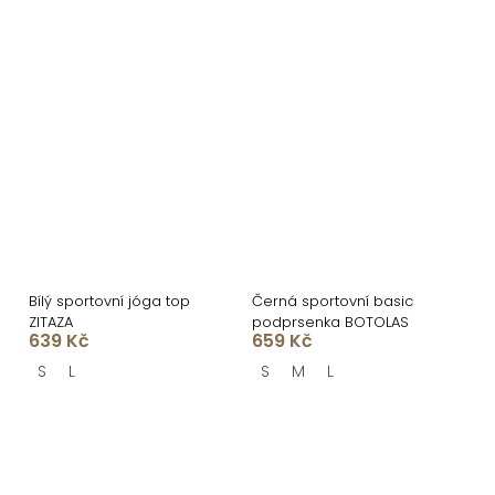
Bílý sportovní jóga top
Černá sportovní basic
ZITAZA
podprsenka BOTOLAS
639 Kč
659 Kč
S
L
S
M
L