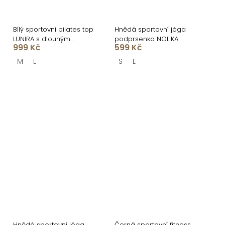
Bílý sportovní pilates top
Hnědá sportovní jóga
LUNIRA s dlouhým
podprsenka NOLIKA
999 Kč
599 Kč
rukávem
M
L
S
L
Hnědá sportovní jóga
Černá sportovní fitness