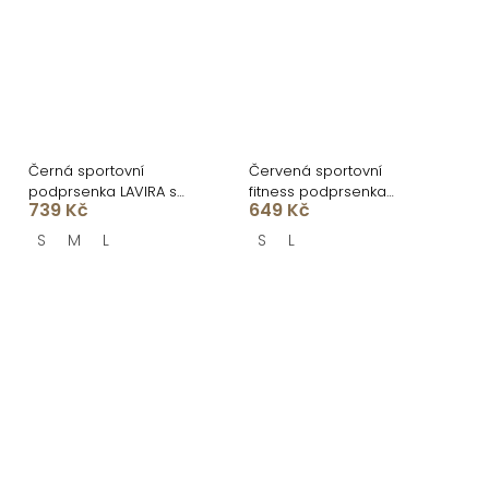
Černá sportovní
Červená sportovní
podprsenka LAVIRA s
fitness podprsenka
739 Kč
649 Kč
překríženými zády
LOVIRA
S
M
L
S
L