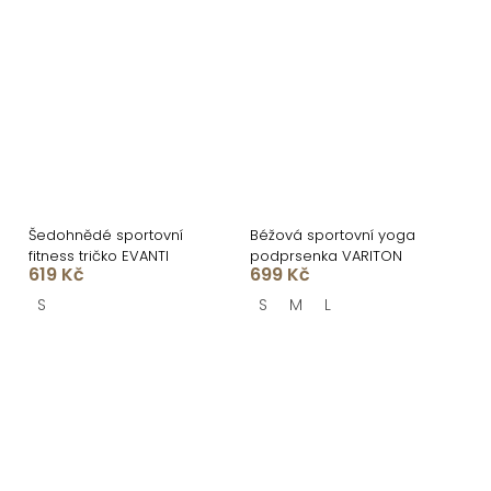
Šedohnědé sportovní
Béžová sportovní yoga
fitness tričko EVANTI
podprsenka VARITON
619 Kč
699 Kč
S
S
M
L