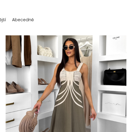
jší
Abecedně