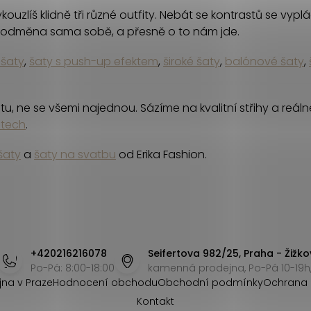
uzlíš klidně tři různé outfity. Nebát se kontrastů se vyplá
a odměna sama sobě, a přesně o to nám jde.
 šaty
,
šaty s push-up efektem
,
široké šaty
,
balónové šaty
,
, ne se všemi najednou. Sázíme na kvalitní střihy a reálné
itech
.
šaty
a
šaty na svatbu
od Erika Fashion.
+420216216078
Seifertova 982/25, Praha - Žižko
Po-Pá: 8:00-18:00
kamenná prodejna, Po-Pá 10-19h,
jna v Praze
Hodnocení obchodu
Obchodní podmínky
Ochrana 
Kontakt