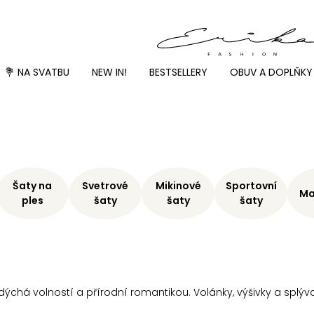
💐 NA SVATBU
NEW IN!
BESTSELLERY
OBUV A DOPLŇKY
Šaty na
Svetrové
Mikinové
Sportovní
Ma
ples
šaty
šaty
šaty
h dýchá volností a přírodní romantikou. Volánky, výšivky a spl