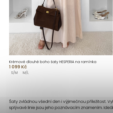
u
d
k
u
t
k
ů
t
ů
Krémové dlouhé boho šaty HESPERIA na ramínka
1 099 Kč
S/M
M/L
O
v
Šaty zvládnou všední den i výjimečnou příležitost. Vyb
l
splývavé linie jsou jeho poznávacím znamením. Ideáln