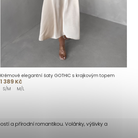
Krémové elegantní šaty GOTHIC s krajkovým topem
1 389 Kč
S/M
M/L
ostí a přírodní romantikou. Volánky, výšivky a