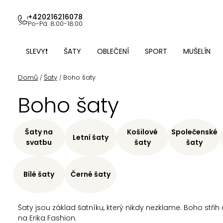
Přejít
na
+420216216078
Po-Pá: 8:00-18:00
obsah
SLEVY❗
ŠATY
OBLEČENÍ
SPORT
MUŠELÍN
Domů
Šaty
Boho šaty
/
/
Boho šaty
Šaty na
Košilové
Společenské
Letní šaty
svatbu
šaty
šaty
Bílé šaty
Černé šaty
Šaty jsou základ šatníku, který nikdy nezklame. Boho stři
na Erika Fashion.