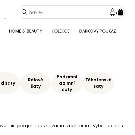
NÁKU
KOŠÍ
HOME & BEAUTY
KOLEKCE
DÁRKOVÝ POUKAZ
Podzimní
Riflové
Těhotenské
xi šaty
a zimní
šaty
šaty
šaty
ývavé linie jsou jeho poznávacím znamením. Vyber si u nás