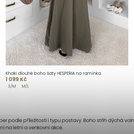
Khaki dlouhé boho šaty HESPERIA na ramínka
1 099 Kč
S/M
M/L
er podle příležitosti i typu postavy. Boho střih dýchá voln
í na letní a venkovní akce.