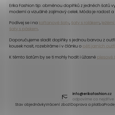
á
Erika Fashion tip: obměnou doplňků z jedněch šatů vyko
d
moderní a vizuálně zajímavý celek. Móda je radost 
a
Podívej se i na
kaftanové šaty
,
šaty s rolákem
,
ležérní
c
šaty s páskem
.
í
Doporučujeme sladit doplňky s jednou barvou z outfitu
p
kousek nosit, rozebíráme i v článku o
pěti jarních outf
r
K těmto šatům by se ti mohly hodit i úžasné
plesové 
v
k
y
Z
v
á
info
@
erikafashion.cz
odpovíme co nejdříve
ý
p
Stav objednávky
Vrácení zboží
Doprava a platba
Prode
p