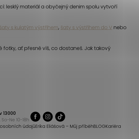
cí: lesklý materiál a obyčejný denim spolu vytvoří
šaty s kulatým výstřihem
,
šaty s výstřihem do V
nebo
 fotky, ať přesně víš, co dostaneš. Jak takový
v 13000
 So-Ne 10-18h
osobních údajů
Erika Eliášová – Můj příběh
BLOG
Kariéra