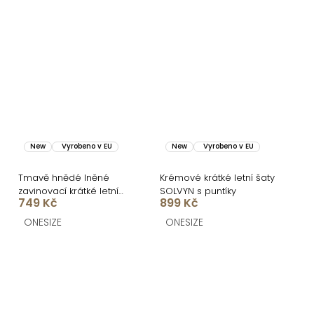
New
Vyrobeno v EU
New
Vyrobeno v EU
Tmavě hnědé lněné
Krémové krátké letní šaty
zavinovací krátké letní
SOLVYN s puntíky
749 Kč
899 Kč
šaty LOVEANA
ONESIZE
ONESIZE