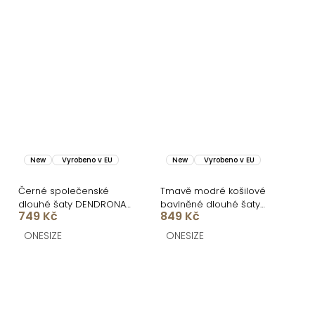
New
Vyrobeno v EU
New
Vyrobeno v EU
Černé společenské
Tmavě modré košilové
dlouhé šaty DENDRONA
bavlněné dlouhé šaty
749 Kč
849 Kč
za krk s výstřihem
FLORENTE
ONESIZE
ONESIZE