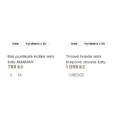
New
Vyrobeno v EU
New
Vyrobeno v EU
Bílé puntíkaté krátké letní
Tmavě hnědé letní
šaty AMARANY
krepové dlouhé šaty
789 Kč
1 099 Kč
ROSAVIA
S
M
ONESIZE