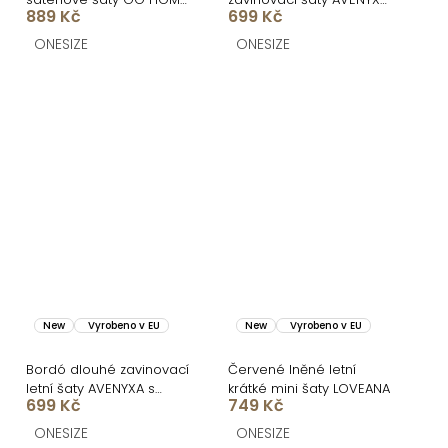
889 Kč
699 Kč
s krátkým rukávem a
s páskem
rozparkem
ONESIZE
ONESIZE
New
Vyrobeno v EU
New
Vyrobeno v EU
Bordó dlouhé zavinovací
Červené lněné letní
letní šaty AVENYXA s
krátké mini šaty LOVEANA
699 Kč
749 Kč
páskem
ONESIZE
ONESIZE