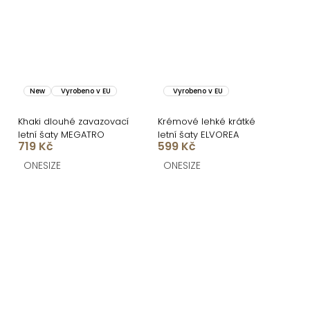
New
Vyrobeno v EU
Vyrobeno v EU
Khaki dlouhé zavazovací
Krémové lehké krátké
letní šaty MEGATRO
letní šaty ELVOREA
719 Kč
599 Kč
ONESIZE
ONESIZE