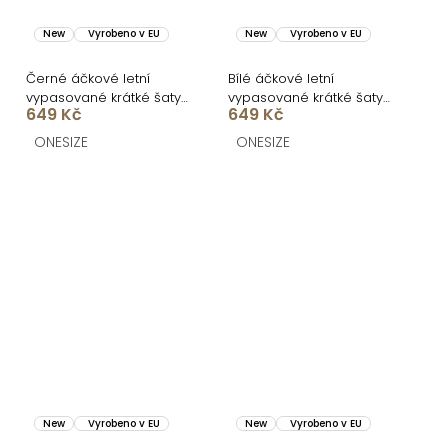
New
Vyrobeno v EU
New
Vyrobeno v EU
Černé áčkové letní
Bílé áčkové letní
vypasované krátké šaty
vypasované krátké šaty
649 Kč
649 Kč
BUMBLEE
BUMBLEE
ONESIZE
ONESIZE
New
Vyrobeno v EU
New
Vyrobeno v EU