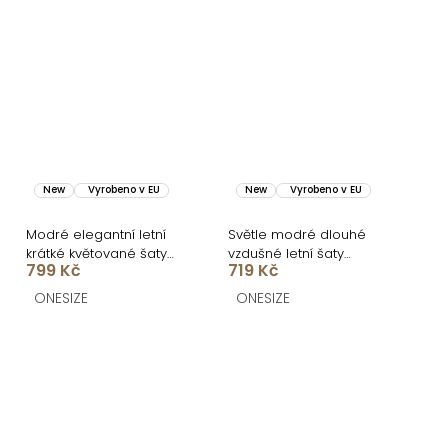
New
Vyrobeno v EU
New
Vyrobeno v EU
Modré elegantní letní
Světle modré dlouhé
krátké květované šaty
vzdušné letní šaty
799 Kč
719 Kč
VENSIA
MEGATRO
ONESIZE
ONESIZE