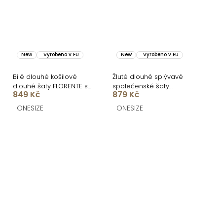
New
Vyrobeno v EU
New
Vyrobeno v EU
Bílé dlouhé košilové
Žluté dlouhé splývavé
dlouhé šaty FLORENTE s
společenské šaty
849 Kč
879 Kč
páskem
LERDISEL na ramínka
ONESIZE
ONESIZE