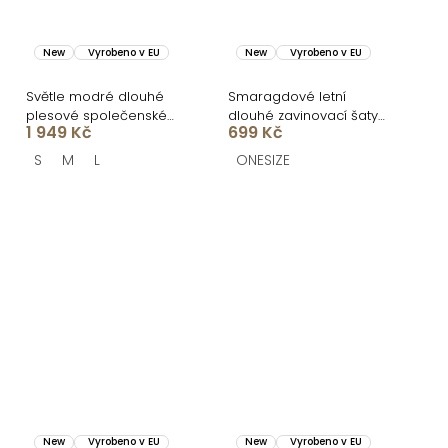
New
Vyrobeno v EU
New
Vyrobeno v EU
Světle modré dlouhé
Smaragdové letní
plesové společenské
dlouhé zavinovací šaty
1 949 Kč
699 Kč
šaty CELLINES
AVENYXA s páskem
S
M
L
ONESIZE
New
Vyrobeno v EU
New
Vyrobeno v EU