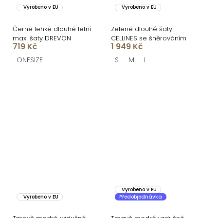
Vyrobeno v EU
Vyrobeno v EU
Černé lehké dlouhé letní
Zelené dlouhé šaty
maxi šaty DREVON
CELLINES se šněrováním
719 Kč
1 949 Kč
ONESIZE
S
M
L
Vyrobeno v EU
Vyrobeno v EU
Předobjednávka