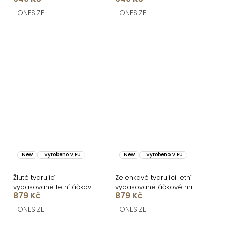
ONESIZE
ONESIZE
New
Vyrobeno v EU
New
Vyrobeno v EU
Žluté tvarující
Zelenkavé tvarující letní
vypasované letní áčkové
vypasované áčkové midi
879 Kč
879 Kč
midi šaty VORTA
šaty VORTA
ONESIZE
ONESIZE