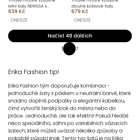
Tmavě modré vzdušné
Tmavě modré vzdušné
letní šaty NERISSA s
dlouhé košilové šaty
639 Kč
679 Kč
páskem
GALORIA s páskem
ONESIZE
ONESIZE
Načíst 48 dalších
O
1
7
S
v
t
l
r
á
Erika Fashion tip!
á
d
n
Erika Fashion tým doporučuje kombinaci -
a
k
jednoduché šaty s páskem v neutrální barvě, které
c
o
snadno doplníš podpatky a elegantní kabelkou,
v
í
čímž vytvoříš ženský look do města nebo do
á
p
práce. Jednoduché, ale tak efektní! Pokud hledáš
n
r
něco speciálního, sáhni po variabilních vázacích
í
v
šatech, které můžeš uvázat několika způsoby a
k
pokaždé působí jinak. Tento typ šatů je na Erika