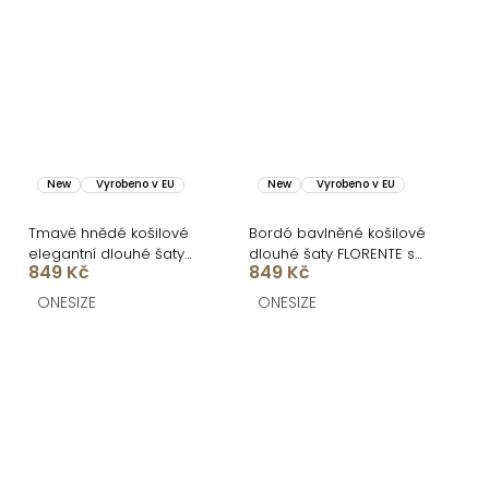
New
Vyrobeno v EU
New
Vyrobeno v EU
Tmavě hnědé košilové
Bordó bavlněné košilové
elegantní dlouhé šaty
dlouhé šaty FLORENTE s
849 Kč
849 Kč
FLORENTE
páskem
ONESIZE
ONESIZE