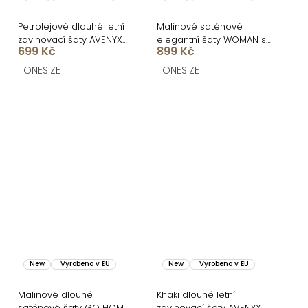
Petrolejové dlouhé letní
Malinové saténové
zavinovací šaty AVENYXA
elegantní šaty WOMAN s
699 Kč
899 Kč
s páskem
dlouhým rukávem
ONESIZE
ONESIZE
New
Vyrobeno v EU
New
Vyrobeno v EU
Malinové dlouhé
Khaki dlouhé letní
saténové šaty GO HOME
zavinovací šaty AVENYXA