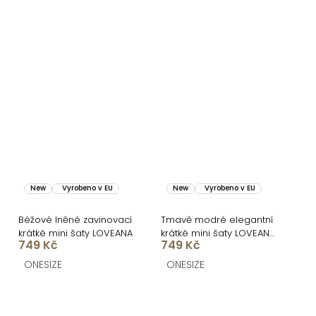
New
Vyrobeno v EU
New
Vyrobeno v EU
Béžové lněné zavinovací
Tmavě modré elegantní
krátké mini šaty LOVEANA
krátké mini šaty LOVEANA
749 Kč
749 Kč
s volánkem
ONESIZE
ONESIZE