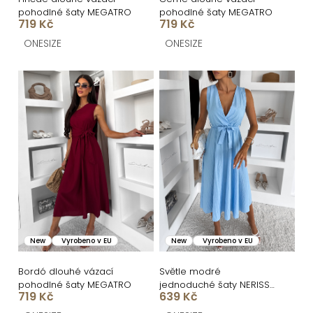
ů
u
pohodlné šaty MEGATRO
pohodlné šaty MEGATRO
k
719 Kč
719 Kč
t
ONESIZE
ONESIZE
ů
New
Vyrobeno v EU
New
Vyrobeno v EU
Bordó dlouhé vázací
Světle modré
pohodlné šaty MEGATRO
jednoduché šaty NERISSA
719 Kč
639 Kč
s páskem