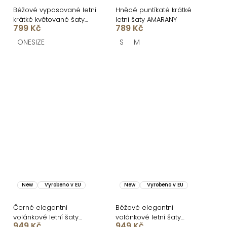
Béžové vypasované letní
Hnědé puntíkaté krátké
krátké květované šaty
letní šaty AMARANY
799 Kč
789 Kč
VENSIA
ONESIZE
S
M
New
Vyrobeno v EU
New
Vyrobeno v EU
Černé elegantní
Béžové elegantní
volánkové letní šaty
volánkové letní šaty
949 Kč
949 Kč
VELANA
VELANA