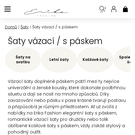
Přejít
na
NÁK
KOŠ
obsah
Domů
Šaty
Šaty vázací / s páskem
/
/
Šaty vázací / s páskem
Šaty na
Společe
Letní šaty
Košilové šaty
svatbu
šat
Vázací šaty doplněné páskem patří mezi ty nejvíce
univerzální a ženské kousky, které dokonale podtrhnou
siluetu a dají se nosit na mnoho způsobů. Díky
zavazování nebo pásku v pase krásně tvarují postavu
a přizpůsobíš je různým příležitostem. Ať už zvolíš z
nabídky na Erika Fashion elegantní šaty s páskem,
romantické vázací šaty pro družičky nebo tolik
oblíbené košilové šaty s páskem, vždy získáš stylový a
pohodlný outfit.