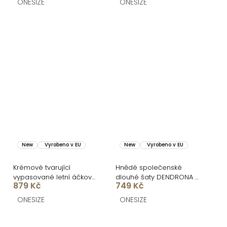
ONESIZE
ONESIZE
New
Vyrobeno v EU
New
Vyrobeno v EU
Krémové tvarující
Hnědé společenské
vypasované letní áčkové
dlouhé šaty DENDRONA s
879 Kč
749 Kč
midi šaty VORTA
výstřihem
ONESIZE
ONESIZE