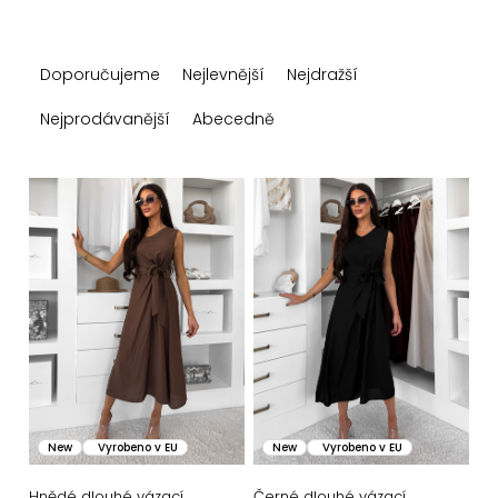
Ř
Doporučujeme
Nejlevnější
Nejdražší
a
z
Nejprodávanější
Abecedně
e
n
V
í
ý
p
p
r
i
o
s
d
p
u
r
k
o
New
Vyrobeno v EU
New
Vyrobeno v EU
t
d
Hnědé dlouhé vázací
Černé dlouhé vázací