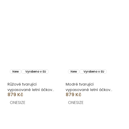
New
Vyrobeno v EU
New
Vyrobeno v EU
Růžové tvarující
Modré tvarující
vypasované letní áčkové
vypasované letní áčkové
879 Kč
879 Kč
midi šaty VORTA
midi šaty VORTA
ONESIZE
ONESIZE