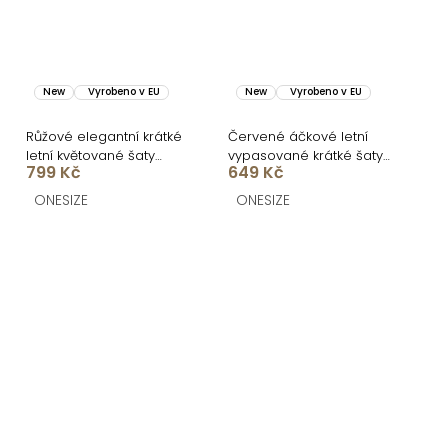
New
Vyrobeno v EU
New
Vyrobeno v EU
Růžové elegantní krátké
Červené áčkové letní
letní květované šaty
vypasované krátké šaty
799 Kč
649 Kč
VENSIA
BUMBLEE
ONESIZE
ONESIZE