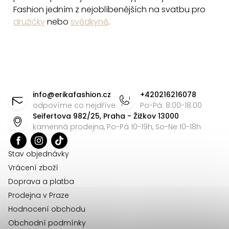
y
Fashion jedním z nejoblíbenějších na svatbu pro
v
družičky
nebo
svědkyně
.
ý
p
i
s
Z
u
á
info
@
erikafashion.cz
+420216216078
p
odpovíme co nejdříve
Po-Pá: 8:00-18:00
Seifertova 982/25, Praha - Žižkov 13000
a
kamenná prodejna, Po-Pá 10-19h, So-Ne 10-18h
t
í
Stav objednávky
Vrácení zboží
Doprava a platba
Prodejna v Praze
Hodnocení obchodu
Obchodní podmínky