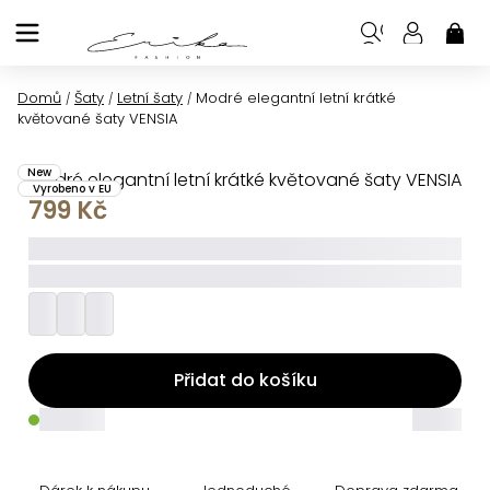
Přejít
na
NÁK
KOŠ
obsah
Domů
Šaty
Letní šaty
Modré elegantní letní krátké
/
/
/
květované šaty VENSIA
New
Modré elegantní letní krátké květované šaty VENSIA
Vyrobeno v EU
799 Kč
_____
_________
Přidat do košíku
_____
_____