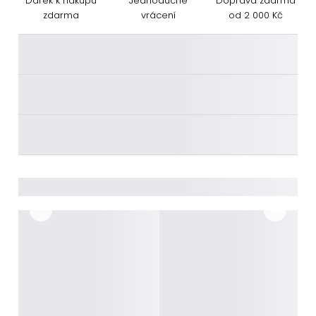
Dárek k nákupu
Jednoduché
Doprava zdarma
zdarma
vrácení
od 2 000 Kč
________
________
________