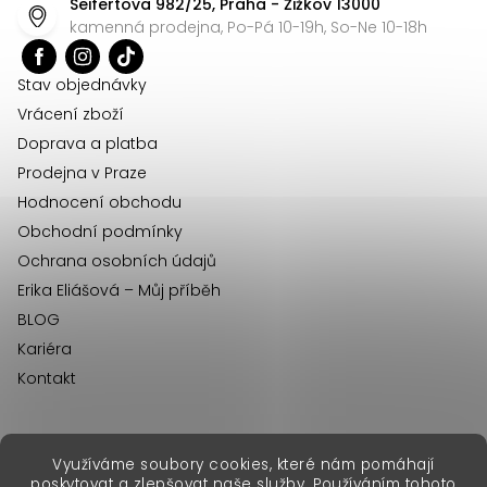
Seifertova 982/25, Praha - Žižkov 13000
a
kamenná prodejna, Po-Pá 10-19h, So-Ne 10-18h
t
í
Stav objednávky
Vrácení zboží
Doprava a platba
Prodejna v Praze
Hodnocení obchodu
Obchodní podmínky
Ochrana osobních údajů
Erika Eliášová – Můj příběh
BLOG
Kariéra
Kontakt
Využíváme soubory cookies, které nám pomáhají
erikafashion.sk
poskytovat a zlepšovat naše služby. Používáním tohoto